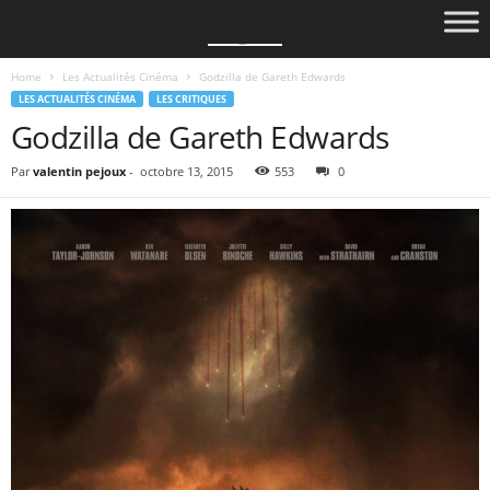
Home
Les Actualités Cinéma
Godzilla de Gareth Edwards
LES ACTUALITÉS CINÉMA
LES CRITIQUES
Godzilla de Gareth Edwards
Par
valentin pejoux
-
octobre 13, 2015
553
0