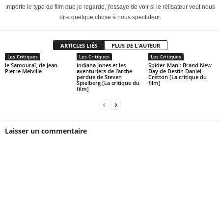
importe le type de film que je regarde, j'essaye de voir si le rélisateur veut nous
dire quelque chose à nous spectateur.
ARTICLES LIÉS
PLUS DE L'AUTEUR
Les Critiques
Les Critiques
Les Critiques
le Samouraï, de Jean-
Indiana Jones et les
Spider-Man : Brand New
Pierre Melville
aventuriers de l’arche
Day de Destin Daniel
perdue de Steven
Cretton [La critique du
Spielberg [La critique du
film]
film]
Laisser un commentaire