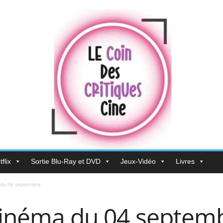
flix
Sortie Blu-Ray et DVD
Jeux-Vidéo
Livres
 du 04 septembre
 cinéma du 04 septem