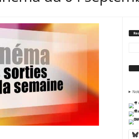
Rec
Sui
Not