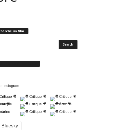
herche un film
vez-nous sur Facebook
re Instagram
Bluesky