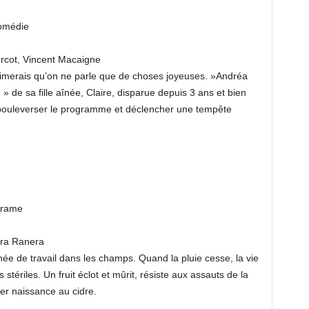
omédie
cot, Vincent Macaigne
’aimerais qu’on ne parle que de choses joyeuses. »Andréa
 » de sa fille aînée, Claire, disparue depuis 3 ans et bien
a bouleverser le programme et déclencher une tempête
Drame
ara Ranera
ée de travail dans les champs. Quand la pluie cesse, la vie
 stériles. Un fruit éclot et mûrit, résiste aux assauts de la
er naissance au cidre.