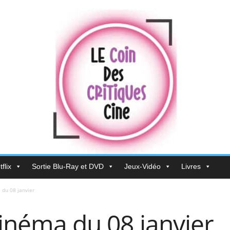
flix
Sortie Blu-Ray et DVD
Jeux-Vidéo
Livres
 du 08 janvier
cinéma du 08 janvier