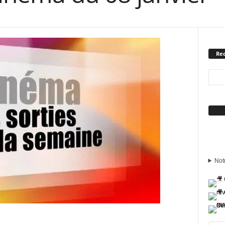
Rec
Sui
Not