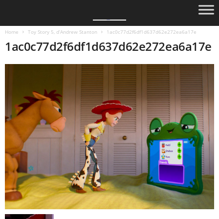
Home
Toy Story 5, d’Andrew Stanton
1ac0c77d2f6df1d637d62e272ea6a17e
1ac0c77d2f6df1d637d62e272ea6a17e