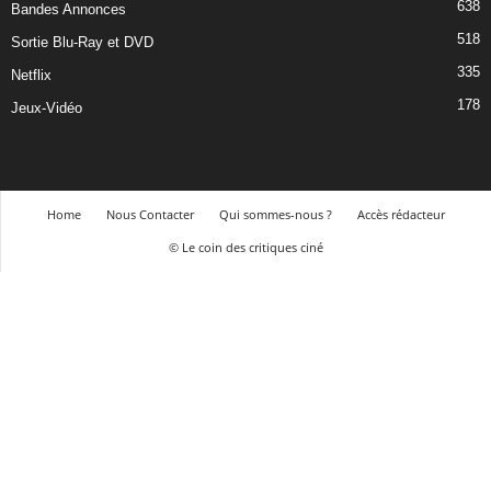
638
Bandes Annonces
518
Sortie Blu-Ray et DVD
335
Netflix
178
Jeux-Vidéo
Home
Nous Contacter
Qui sommes-nous ?
Accès rédacteur
© Le coin des critiques ciné