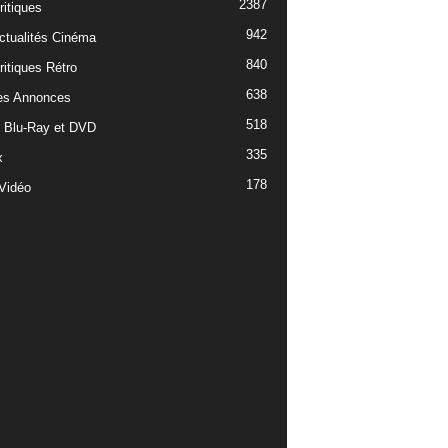
2387
ritiques
942
ctualités Cinéma
840
ritiques Rétro
638
es Annonces
518
e Blu-Ray et DVD
335
x
178
Vidéo