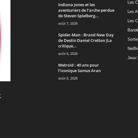
Les C
Indiana Jones et les
aventuriers de l’arche perdue
Les A
de Steven Spielberg...
Les C
août 7, 2026
Band
Spider-Man : Brand New Day
Sorti
de Destin Daniel Cretton [La
critique...
Netfli
août 6, 2026
Jeux-
Metroid : 40 ans pour
l’iconique Samus Aran
août 6, 2026