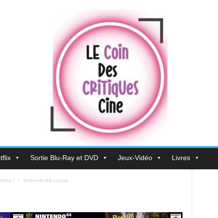
flix
Sortie Blu-Ray et DVD
Jeux-Vidéo
Livres
sole !
nintendo-64-course