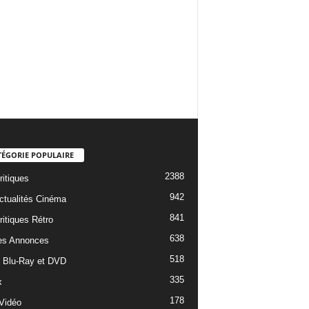
TÉGORIE POPULAIRE
2388
ritiques
942
ctualités Cinéma
841
ritiques Rétro
638
es Annonces
518
e Blu-Ray et DVD
335
x
178
Vidéo