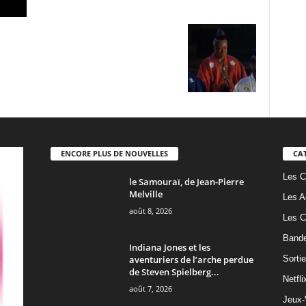
ENCORE PLUS DE NOUVELLES
CA
Les C
le Samouraï, de Jean-Pierre
Melville
Les A
août 8, 2026
Les C
Band
Indiana Jones et les
aventuriers de l’arche perdue
Sorti
de Steven Spielberg...
Netfli
août 7, 2026
Jeux-