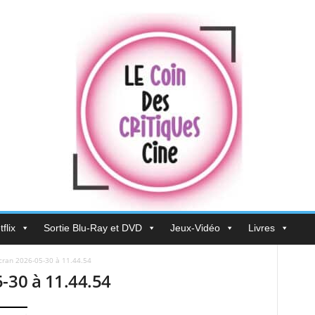
flix
Sortie Blu-Ray et DVD
Jeux-Vidéo
Livres
́cran 2026-05-30 à 11.44.54
-30 à 11.44.54