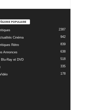
TÉGORIE POPULAIRE
2387
ritiques
942
ctualités Cinéma
839
ritiques Rétro
638
es Annonces
518
e Blu-Ray et DVD
335
x
178
Vidéo