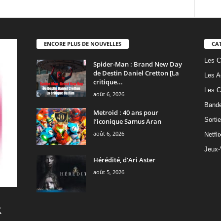
ENCORE PLUS DE NOUVELLES
CA
Les C
Spider-Man : Brand New Day
de Destin Daniel Cretton [La
Les A
critique...
Les C
août 6, 2026
Band
Metroid : 40 ans pour
Sorti
l’iconique Samus Aran
août 6, 2026
Netfli
Jeux-
Hérédité, d’Ari Aster
août 5, 2026