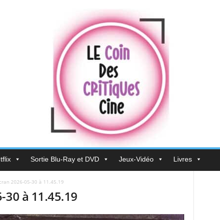
flix
Sortie Blu-Ray et DVD
Jeux-Vidéo
Livres
́cran 2026-05-30 à 11.45.19
-30 à 11.45.19