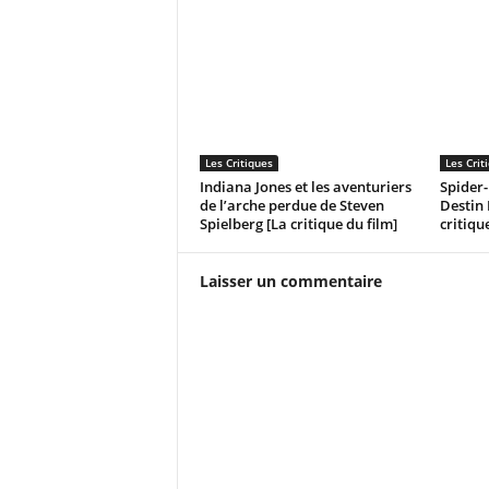
Les Critiques
Les Crit
Indiana Jones et les aventuriers
Spider
de l’arche perdue de Steven
Destin 
Spielberg [La critique du film]
critiqu
Laisser un commentaire