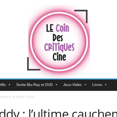
flix
Sortie Blu-Ray et DVD
Jeux-Vidéo
Livres
 cauchemar de Rachel Talalay
eddy : l’ultime cauch