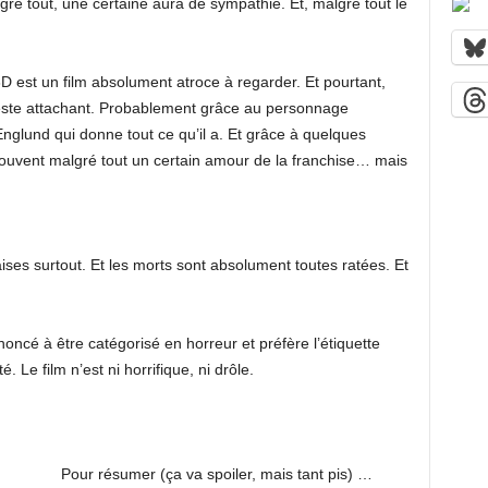
ré tout, une certaine aura de sympathie. Et, malgré tout le
 est un film absolument atroce à regarder. Et pourtant,
 reste attachant. Probablement grâce au personnage
nglund qui donne tout ce qu’il a. Et grâce à quelques
ouvent malgré tout un certain amour de la franchise… mais
es surtout. Et les morts sont absolument toutes ratées. Et
noncé à être catégorisé en horreur et préfère l’étiquette
 Le film n’est ni horrifique, ni drôle.
Pour résumer (ça va spoiler, mais tant pis) …