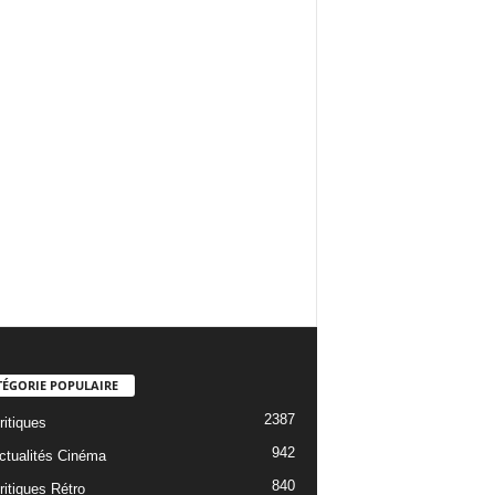
TÉGORIE POPULAIRE
2387
ritiques
942
ctualités Cinéma
840
ritiques Rétro