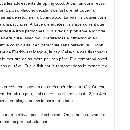
tous les adolescents de Springwood. À part un qui a réussi
e. Sa psy, Maggie, décidant de lui faire retrouver la
erait de retourner à Springwood. Là bas, ils trouvent une
e à la psychose. À force d’enquêtes, ils s’aperçoivent que
dy tue trois personnes, l’un avec un problème auditif de
manière nulle (avec moult références à Nintendo et au
isant le coup du saut en parachute sans parachute… John
ant de Freddy est Maggie, la psy. Celle-ci a des flashbacks
 le meurtre de sa mère par son père. Elle comprend aussi
ns du rêve. Et elle finit par le ramener dans le monde réel
ms précédents sans en avoir récupéré les qualités. On est
’en doutait un peu, mais on est aussi très loin du 2, du 4 et
ts et ne plaçaient pas la barre très haut.
s autres n’avait pas : il est chiant. On s’ennuie devant lui.
reste malgré tout attachant.