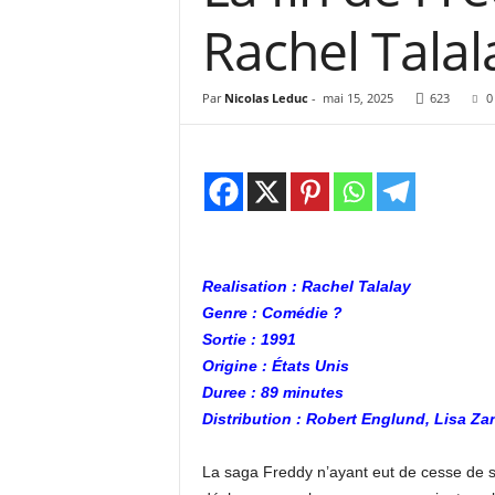
e
Rachel Talal
s
C
r
Par
Nicolas Leduc
-
mai 15, 2025
623
0
i
t
i
q
u
e
s
C
Realisation : Rachel Talalay
i
n
Genre : Comédie ?
é
Sortie : 1991
Origine : États Unis
Duree : 89 minutes
Distribution : Robert Englund, Lisa Z
La saga Freddy n’ayant eut de cesse de s’e