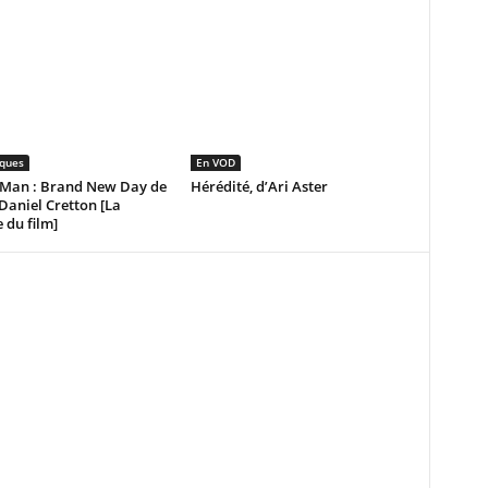
iques
En VOD
-Man : Brand New Day de
Hérédité, d’Ari Aster
Daniel Cretton [La
e du film]