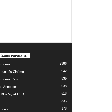
TÉGORIE POPULAIRE
2386
ritiques
942
ctualités Cinéma
839
ritiques Rétro
638
es Annonces
518
e Blu-Ray et DVD
335
x
178
Vidéo