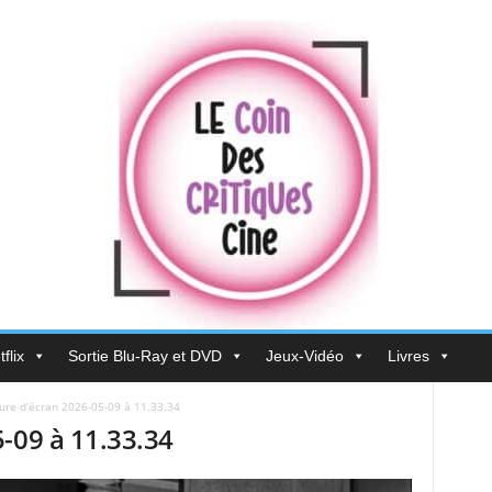
flix
Sortie Blu-Ray et DVD
Jeux-Vidéo
Livres
ure d’écran 2026-05-09 à 11.33.34
-09 à 11.33.34