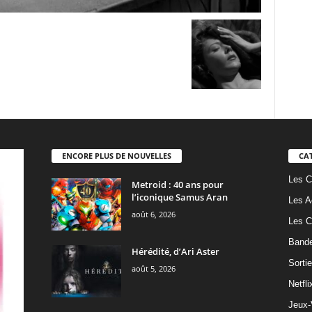
ENCORE PLUS DE NOUVELLES
CA
Les C
Metroid : 40 ans pour
l’iconique Samus Aran
Les A
août 6, 2026
Les C
Band
Hérédité, d’Ari Aster
Sorti
août 5, 2026
Netfli
Jeux-