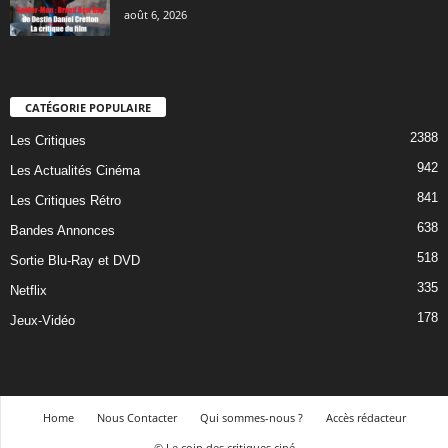
août 6, 2026
CATÉGORIE POPULAIRE
2388
Les Critiques
942
Les Actualités Cinéma
841
Les Critiques Rétro
638
Bandes Annonces
518
Sortie Blu-Ray et DVD
335
Netflix
178
Jeux-Vidéo
Home
Nous Contacter
Qui sommes-nous ?
Accès rédacteur
© Le coin des critiques ciné