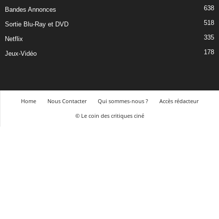
638
Bandes Annonces
518
Sortie Blu-Ray et DVD
335
Netflix
178
Jeux-Vidéo
Home
Nous Contacter
Qui sommes-nous ?
Accès rédacteur
© Le coin des critiques ciné