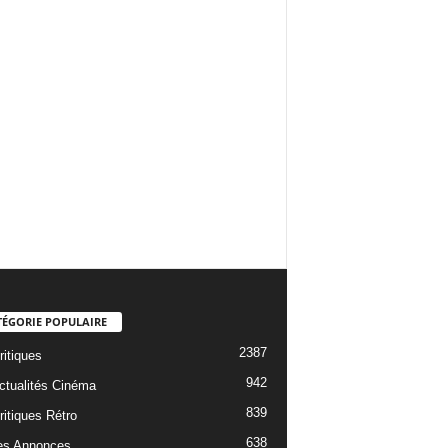
TÉGORIE POPULAIRE
2387
ritiques
942
ctualités Cinéma
839
ritiques Rétro
638
es Annonces