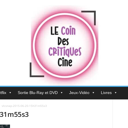
flix
Sortie Blu-Ray et DVD
Jeux-Vidéo
Livres
vlcsnap-2015-06-20-15h31m55s3
h31m55s3