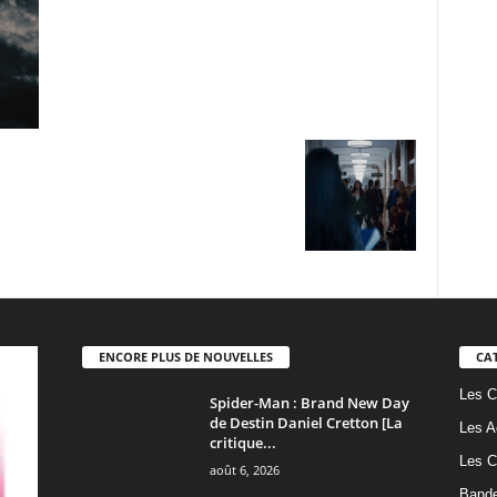
ENCORE PLUS DE NOUVELLES
CA
Les C
Spider-Man : Brand New Day
de Destin Daniel Cretton [La
Les A
critique...
Les C
août 6, 2026
Band