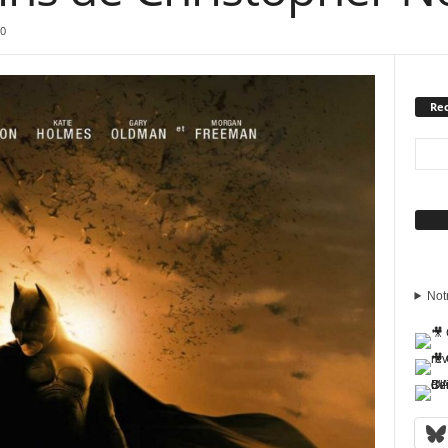
0
Rec
Sui
Not