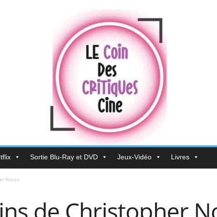
flix
Sortie Blu-Ray et DVD
Jeux-Vidéo
Livres
er Nolan
ns de Christopher N