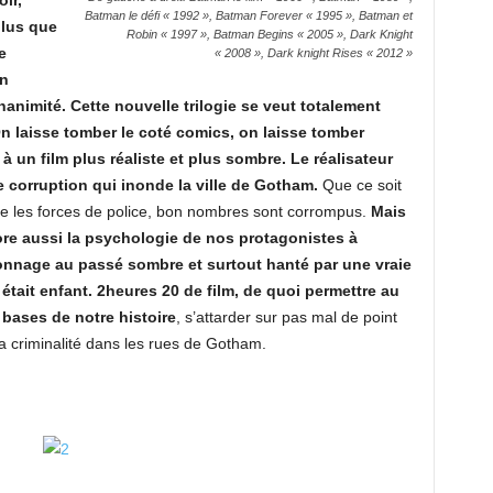
ir,
Batman le défi « 1992 », Batman Forever « 1995 », Batman et
plus que
Robin « 1997 », Batman Begins « 2005 », Dark Knight
e
« 2008 », Dark knight Rises « 2012 »
an
unanimité. Cette nouvelle trilogie se veut totalement
n laisse tomber le coté comics, on laisse tomber
à un film plus réaliste et plus sombre. Le réalisateur
e corruption qui inonde la ville de Gotham.
Que ce soit
me les forces de police, bon nombres sont corrompus.
Mais
plore aussi la psychologie de nos protagonistes à
nage au passé sombre et surtout hanté par une vraie
l était enfant. 2heures 20 de film, de quoi permettre au
 bases de notre histoire
, s’attarder sur pas mal de point
la criminalité dans les rues de Gotham.