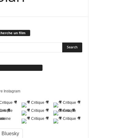
herche un film
vez-nous sur Facebook
re Instagram
Bluesky