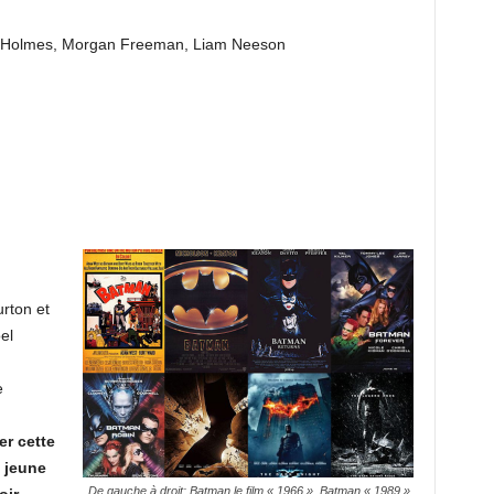
ie Holmes, Morgan Freeman, Liam Neeson
rton et
el
e
er cette
 jeune
De gauche à droit: Batman le film « 1966 », Batman « 1989 »,