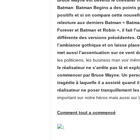
Bruce Wayne est devenu le chevalier no
Batman
.
Batman Begins a des points 
positifs et si on compare cette nouvell
relecture aux derniers Batman « Batm
Forever et Batman et Robin », il fait l’
différente des versions précédentes. O
l’ambiance gothique et on laisse place 
met aussi l’accentuation sur ce vent d
les politiciens, les business man voir mê
le réalisateur ne s’arrête pas là et ex
commencer par Bruce Wayne. Un person
tragédie à laquelle il a assisté quand i
réalisateur ne poser tranquillement les
important sur notre héros mais aussi sur 
Comment tout a commencé