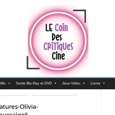
flix
Sortie Blu-Ray et DVD
Jeux-Vidéo
Livres
 [La critique du film]
De-si-remarquables-creatures-Olivia-
tures-Olivia-
quescine6