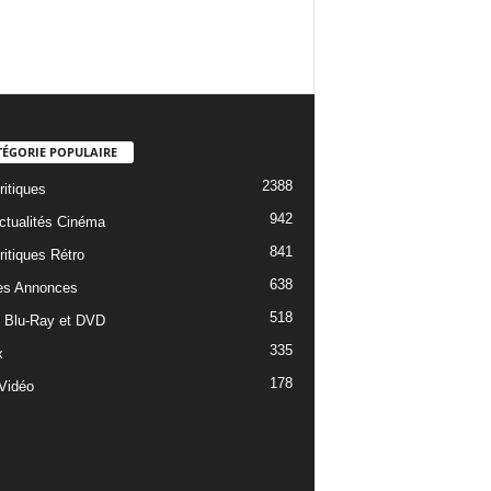
TÉGORIE POPULAIRE
2388
ritiques
942
ctualités Cinéma
841
ritiques Rétro
638
es Annonces
518
e Blu-Ray et DVD
335
x
178
Vidéo