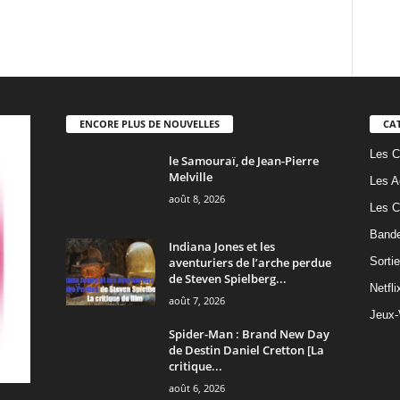
ENCORE PLUS DE NOUVELLES
CA
Les C
le Samouraï, de Jean-Pierre
Melville
Les A
août 8, 2026
Les C
Band
Indiana Jones et les
aventuriers de l’arche perdue
Sorti
de Steven Spielberg...
Netfli
août 7, 2026
Jeux-
Spider-Man : Brand New Day
de Destin Daniel Cretton [La
critique...
août 6, 2026