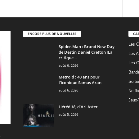
ENCORE PLUS DE NOUVELLES
CA
Les C
Spider-Man : Brand New Day
de Destin Daniel Cretton [La
Les A
critique...
Les C
août 6, 2026
Band
Metroid : 40 ans pour
Sorti
l’iconique Samus Aran
août 6, 2026
Netfli
Jeux-
Hérédité, d’Ari Aster
août 5, 2026