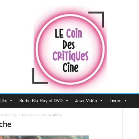
flix
Sortie Blu-Ray et DVD
Jeux-Vidéo
Livres
que du film]
Destination-Finale4-affiche
iche