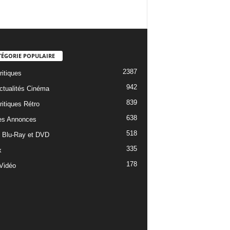
TÉGORIE POPULAIRE
2387
ritiques
942
ctualités Cinéma
839
ritiques Rétro
638
es Annonces
518
e Blu-Ray et DVD
335
x
178
Vidéo