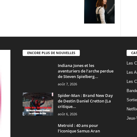
ENCORE PLUS DE NOUVELLES
CA
Les C
Indiana Jones et les
aventuriers de l’arche perdue
Les A
de Steven Spielberg...
Les C
août 7, 2026
Band
Spider-Man : Brand New Day
Sorti
de Destin Daniel Cretton [La
critique...
Netfli
août 6, 2026
Jeux-
Metroid : 40 ans pour
l’iconique Samus Aran