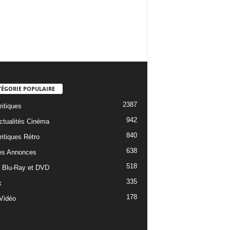
TÉGORIE POPULAIRE
2387
ritiques
942
ctualités Cinéma
840
ritiques Rétro
638
es Annonces
518
e Blu-Ray et DVD
335
x
178
Vidéo