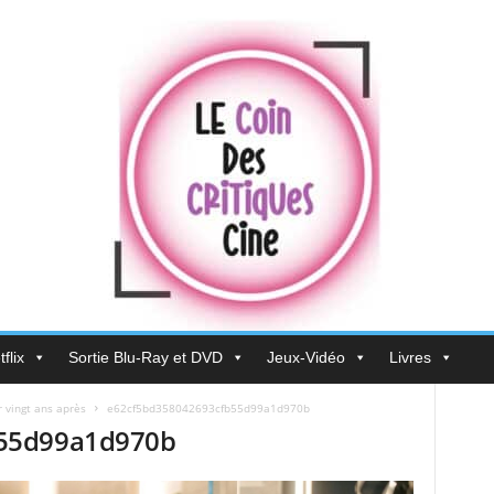
flix
Sortie Blu-Ray et DVD
Jeux-Vidéo
Livres
r vingt ans après
e62cf5bd358042693cfb55d99a1d970b
55d99a1d970b