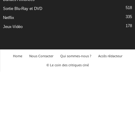
518
Sortie Blu-Ray et DVD
335
Netflix
178
Jeux-Vidéo
Home
Nous Contacter
Qui sommes-nous ?
Accès rédacteur
© Le coin des critiques ciné