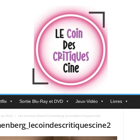
flix
Sortie Blu-Ray et DVD
Jeux-Vidéo
Livres
 du film]
Les-Linceuls-David-Cronenberg_lecoindescritiquescine2
nenberg_lecoindescritiquescine2