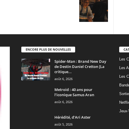
ENCORE PLUS DE NOUVELLES
CA
Les C
Spider-Man : Brand New Day
de Destin Daniel Cretton [La
Les A
critique...
Les C
août 6, 2026
Band
Metroid : 40 ans pour
Sorti
l’iconique Samus Aran
août 6, 2026
Netfli
Jeux-
Hérédité, d’Ari Aster
août 5, 2026