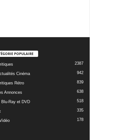
TÉGORIE POPULAIRE
2387
ritiques
942
ctualités Cinéma
839
ritiques Rétro
638
es Annonces
518
e Blu-Ray et DVD
335
x
178
Vidéo