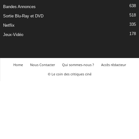
638
Bandes Annonces
518
Sortie Blu-Ray et DVD
335
Netflix
178
Jeux-Vidéo
Home
Nous Contacter
Qui sommes-nous ?
Accès rédacteur
© Le coin des critiques ciné