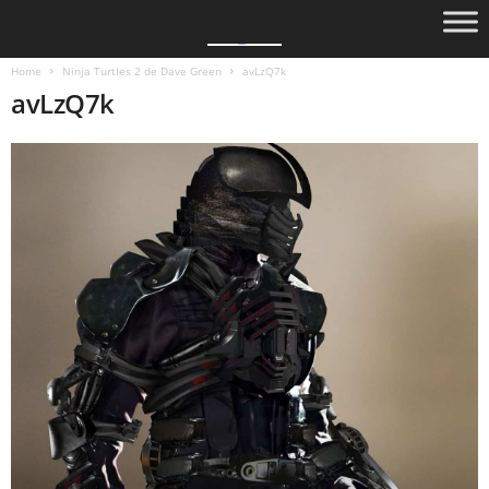
Home
Ninja Turtles 2 de Dave Green
avLzQ7k
avLzQ7k