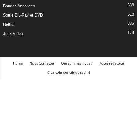
638
Bandes Annonces
518
Sortie Blu-Ray et DVD
335
Netflix
178
Jeux-Vidéo
Home
Nous Contacter
Qui sommes-nous ?
Accès rédacteur
© Le coin des critiques ciné