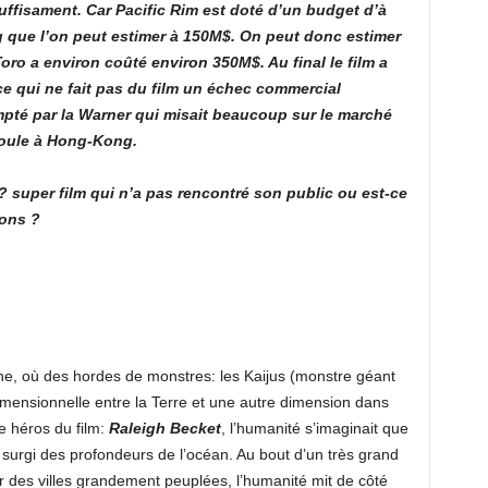
uffisament. Car Pacific Rim est doté d’un budget d’à
 que l’on peut estimer à 150M$. On peut donc estimer
oro a environ coûté environ 350M$. Au final le film a
e qui ne fait pas du film un échec commercial
mpté par la Warner qui misait beaucoup sur le marché
éroule à Hong-Kong.
? super film qui n’a pas rencontré son public ou est-ce
ions ?
he, où des hordes de monstres: les Kaijus (monstre géant
imensionnelle entre la Terre et une autre dimension dans
e héros du film:
Raleigh Becket
, l’humanité s’imaginait que
e a surgi des profondeurs de l’océan. Au bout d’un très grand
r des villes grandement peuplées, l’humanité mit de côté