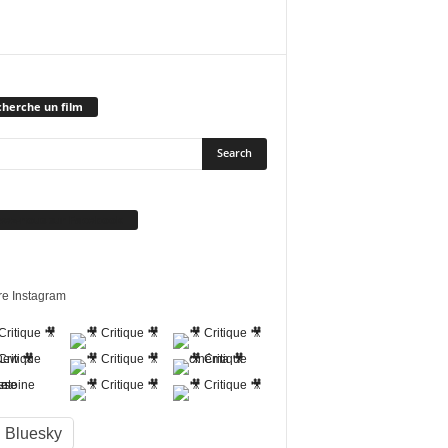
herche un film
vez-nous sur Facebook
re Instagram
Bluesky