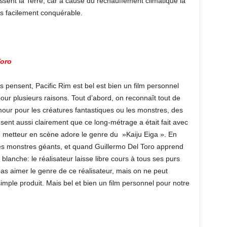
ssent la Terre, car à cause du réchauffement climatique la
us facilement conquérable.
Toro
pensent, Pacific Rim est bel est bien un film personnel
our plusieurs raisons. Tout d’abord, on reconnaît tout de
amour pour les créatures fantastiques ou les monstres, des
ent aussi clairement que ce long-métrage a était fait avec
 ce metteur en scène adore le genre du »Kaiju Eiga ». En
 des monstres géants, et quand Guillermo Del Toro apprend
blanche: le réalisateur laisse libre cours à tous ses purs
pas aimer le genre de ce réalisateur, mais on ne peut
simple produit. Mais bel et bien un film personnel pour notre