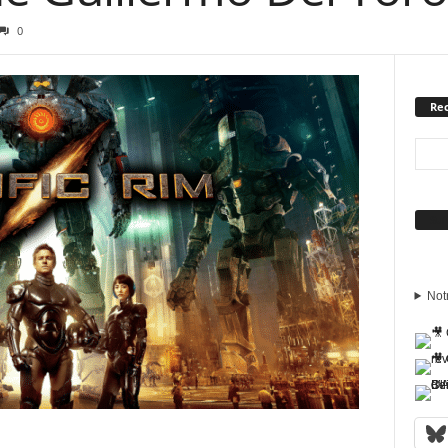
0
Rec
Sui
Not