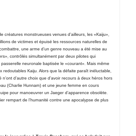
 de créatures monstrueuses venues d’ailleurs, les «Kaiju»,
llions de victimes et épuisé les ressources naturelles de
 combattre, une arme d’un genre nouveau a été mise au
ers», contrôlés simultanément par deux pilotes qui
 passerelle neuronale baptisée le «courant». Mais même
redoutables Kaiju. Alors que la défaite paraît inéluctable,
é n’ont d’autre choix que d’avoir recours à deux héros hors
uleau (Charlie Hunnam) et une jeune femme en cours
équipe pour manoeuvrer un Jaeger d’apparence obsolète.
nier rempart de l’humanité contre une apocalypse de plus