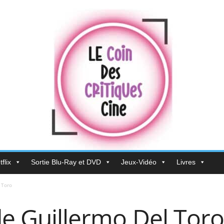
flix
Sortie Blu-Ray et DVD
Jeux-Vidéo
Livres
 Toro
de Guillermo Del Toro