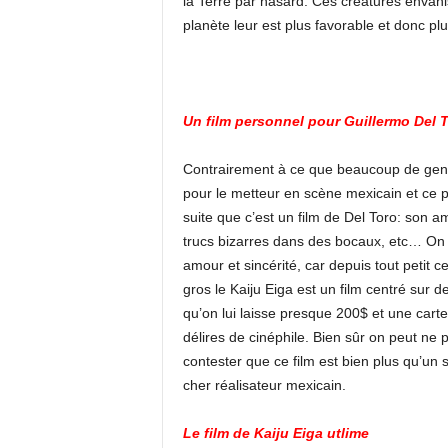
la Terre par hasard. Ces créatures envahi
planète leur est plus favorable et donc pl
Un film personnel pour Guillermo Del 
Contrairement à ce que beaucoup de gens 
pour le metteur en scène mexicain et ce p
suite que c’est un film de Del Toro: son 
trucs bizarres dans des bocaux, etc… On s
amour et sincérité, car depuis tout petit
gros le Kaiju Eiga est un film centré sur
qu’on lui laisse presque 200$ et une carte 
délires de cinéphile. Bien sûr on peut ne 
contester que ce film est bien plus qu’un 
cher réalisateur mexicain.
Le film de Kaiju Eiga utlime