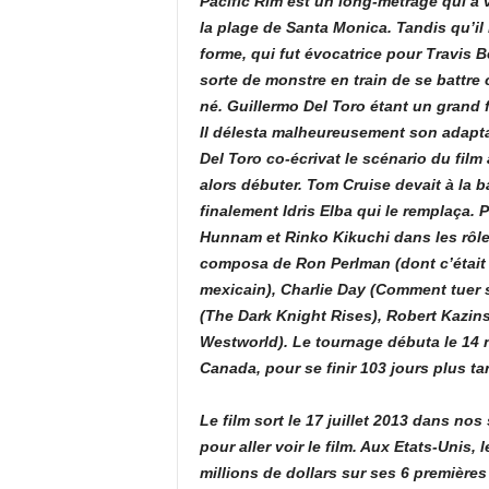
Pacific Rim est un long-métrage qui a v
la plage de Santa Monica. Tandis qu’il r
forme, qui fut évocatrice pour Travis B
sorte de monstre en train de se battre
né. Guillermo Del Toro étant un grand f
Il délesta malheureusement son adapt
Del Toro co-écrivat le scénario du fil
alors débuter. Tom Cruise devait à la b
finalement Idris Elba qui le remplaça. 
Hunnam et Rinko Kikuchi dans les rôle
composa de Ron Perlman (dont c’était 
mexicain), Charlie Day (Comment tuer 
(The Dark Knight Rises), Robert Kazinsky
Westworld). Le tournage débuta le 14
Canada, pour se finir 103 jours plus ta
Le film sort le 17 juillet 2013 dans nos
pour aller voir le film. Aux Etats-Unis
millions de dollars sur ses 6 premières