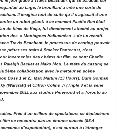
u le jour grâce à Travis Beacham, qui se baladait sur
egardait au large, le brouillard a créé une sorte de
eacham. Il imagina tout de suite qu’il s’agissait d’une
 contre un robot géant: à ce moment Pacific Rim était
an de films de Kaiju, fut directement attaché au projet.
ation des » Montagnes Hallucinées » de Lovecraft.
m avec Travis Beacham: le processus de casting pouvait
ase prêter ses traits à Stacker Pantecost, c’est
Pour incarner les deux héros du film, ce sont Charlie
s Raleigh Becket et Mako Mori. Le reste du casting se
la 5ème collaboration avec le metteur en scène
son Boss 1 et 2), Max Martini (13 Hours), Burn Gorman
 (Warcraft) et Clifton Colins Jr (Triple 9 et la série
 novembre 2011 aux studios Pinewood et à Toronto au
rd.
 salles. Près d’un million de spectateurs se déplacèrent
, le film ne rencontra pas un énorme succès (98,4
 semaines d’exploitation), c’est surtout à l’étranger