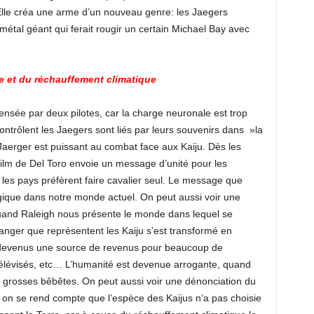
s. Elle créa une arme d’un nouveau genre: les Jaegers
étal géant qui ferait rougir un certain Michael Bay avec
le et du réchauffement climatique
ensée par deux pilotes, car la charge neuronale est trop
ontrôlent les Jaegers sont liés par leurs souvenirs dans »la
e Jaerger est puissant au combat face aux Kaiju. Dès les
 film de Del Toro envoie un message d’unité pour les
, les pays préfèrent faire cavalier seul. Le message que
logique dans notre monde actuel. On peut aussi voir une
quand Raleigh nous présente le monde dans lequel se
danger que représentent les Kaiju s’est transformé en
devenus une source de revenus pour beaucoup de
élévisés, etc… L’humanité est devenue arrogante, quand
es grosses bêbêtes. On peut aussi voir une dénonciation du
m on se rend compte que l’espèce des Kaijus n’a pas choisie