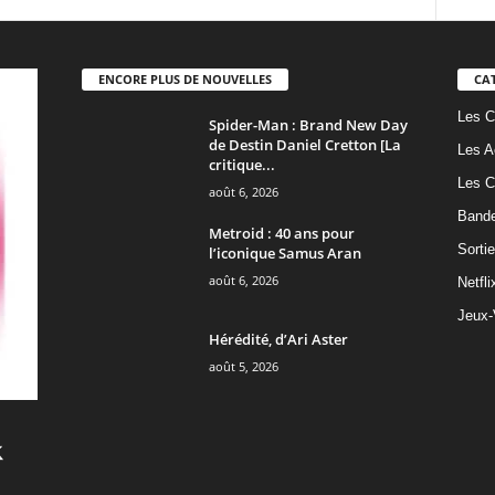
ENCORE PLUS DE NOUVELLES
CA
Les C
Spider-Man : Brand New Day
de Destin Daniel Cretton [La
Les A
critique...
Les C
août 6, 2026
Band
Metroid : 40 ans pour
Sorti
l’iconique Samus Aran
août 6, 2026
Netfli
Jeux-
Hérédité, d’Ari Aster
août 5, 2026