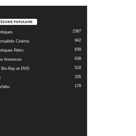
TÉGORIE POPULAIRE
2387
ritiques
942
ctualités Cinéma
839
ritiques Rétro
638
es Annonces
518
e Blu-Ray et DVD
335
x
178
Vidéo