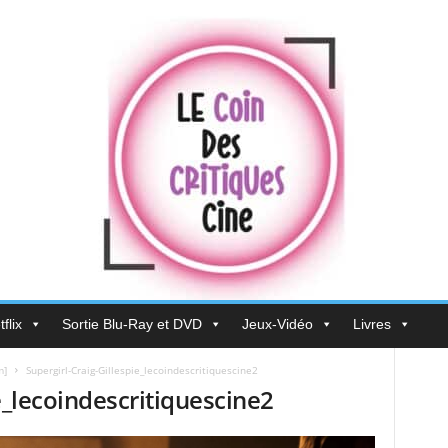
flix
Sortie Blu-Ray et DVD
Jeux-Vidéo
Livres
m]
Supergirl-Craig-Gillespie_lecoindescritiquescine2
e_lecoindescritiquescine2