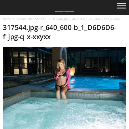
Home
Scream Bilan Saison 1
317544.jpg-r_640_600-b_1_D6D6D6-f_jpg-q_x-xxyxx
317544.jpg-r_640_600-b_1_D6D6D6-
f_jpg-q_x-xxyxx