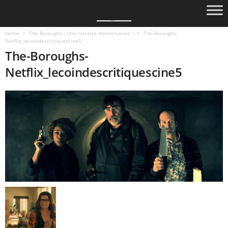
Home
The Boroughs : Une retraite monstrueuse !
The-Boroughs-
Netflix_lecoindescritiquescine5
The-Boroughs-
Netflix_lecoindescritiquescine5