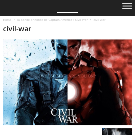
Home
la bande annonce de Captain America : Civil War
civil-war
civil-war