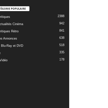
TÉGORIE POPULAIRE
2388
ritiques
942
ctualités Cinéma
841
ritiques Rétro
638
es Annonces
518
e Blu-Ray et DVD
335
x
178
Vidéo