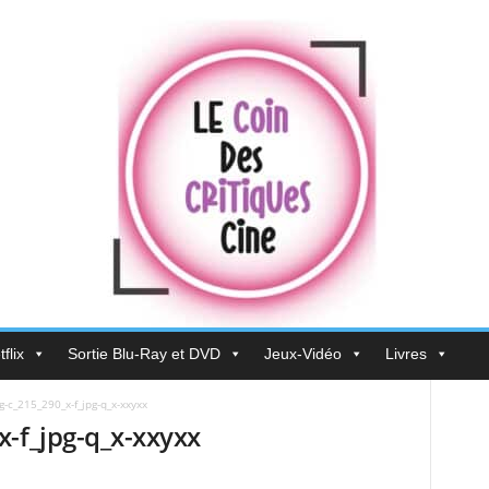
flix
Sortie Blu-Ray et DVD
Jeux-Vidéo
Livres
-c_215_290_x-f_jpg-q_x-xxyxx
-f_jpg-q_x-xxyxx