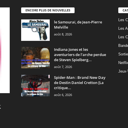
ENCORE PLUS DE NOUVELLES
CA
Les C
le Samouraï, de Jean-Pierre
Melville
Les A
août 8, 2026
Les C
Band
Indiana Jones et les
aventuriers de l’arche perdue
Sorti
de Steven Spielberg...
Netfli
août 7, 2026
Jeux-
Spider-Man : Brand New Day
de Destin Daniel Cretton [La
critique...
août 6, 2026