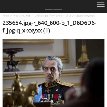
Home
Nous 3 ou rien
235654.jpg-r_640_600-b_1_D6D6D6-f_jpg-q_x-xxyxx (1)
235654.jpg-r_640_600-b_1_D6D6D6-
f_jpg-q_x-xxyxx (1)