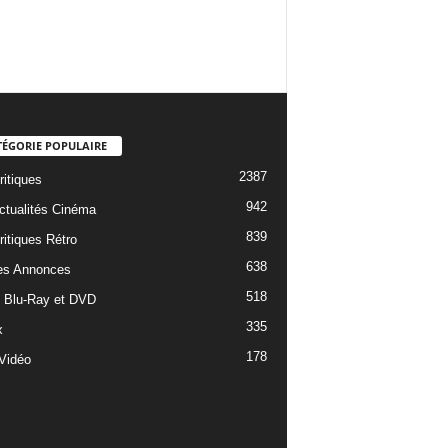
TÉGORIE POPULAIRE
2387
ritiques
942
ctualités Cinéma
839
ritiques Rétro
638
es Annonces
518
e Blu-Ray et DVD
335
x
178
Vidéo