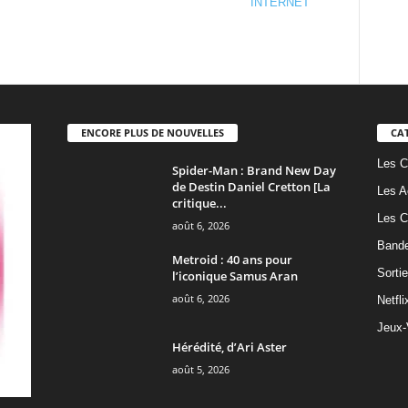
ENCORE PLUS DE NOUVELLES
CA
Les C
Spider-Man : Brand New Day
de Destin Daniel Cretton [La
Les A
critique...
Les C
août 6, 2026
Band
Metroid : 40 ans pour
Sorti
l’iconique Samus Aran
août 6, 2026
Netfli
Jeux-
Hérédité, d’Ari Aster
août 5, 2026