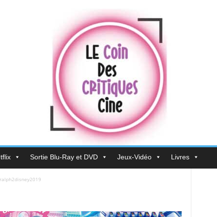
flix
Sortie Blu-Ray et DVD
Jeux-Vidéo
Livres
ralph2disney2019