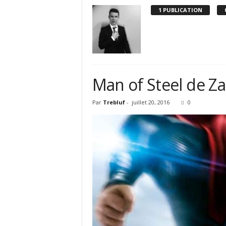
e
1 PUBLICATION
s
C
r
i
t
i
Man of Steel de Z
q
u
e
Par
Trebluf
-
juillet 20, 2016
0
s
C
i
n
é