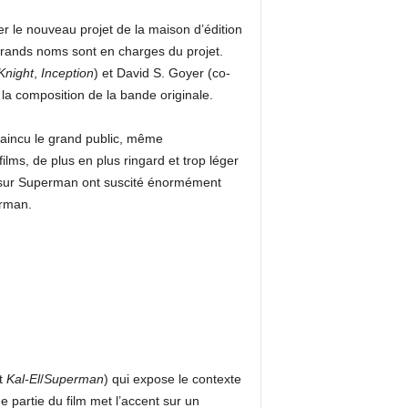
er le nouveau projet de la maison d’édition
grands noms sont en charges du projet.
Knight
,
Inception
) et David S. Goyer (co-
la composition de la bande originale.
vaincu le grand public, même
ilms, de plus en plus ringard et trop léger
 sur Superman ont suscité énormément
erman.
it
Kal-El
/
Superman
) qui expose le contexte
e partie du film met l’accent sur un