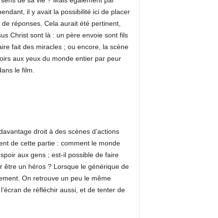
le sens de sa vie ? Mais également par
dant, il y avait la possibilité ici de placer
de réponses. Cela aurait été pertinent,
 Christ sont là : un père envoie sont fils
ire fait des miracles ; ou encore, la scène
oirs aux yeux du monde entier par peur
ans le film.
 davantage droit à des scènes d’actions
tent de cette partie : comment le monde
poir aux gens ; est-il possible de faire
ur être un héros ? Lorsque le générique de
orcement. On retrouve un peu le même
’écran de réfléchir aussi, et de tenter de