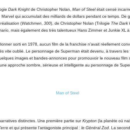
logie
Dark Knight
de Christopher Nolan,
Man of Steel
était censé incarn
Marvel qui accumulait des milliards de dollars pendant ce temps. De 
éalisation (
Watchmen
,
300
), de Christopher Nolan (Trilogie
The Dark 
cénario, mais également des très talentueux Hans Zimmer et Junkie XL à 
onner sorti en 1978, aucun film de la franchise n’avait réellement con
ès vite oublié. Le personnage de Superman était devenu, à travers les f
quelques images et bandes-annonces pour promouvoir le nouveau film
r une approche sombre, sérieuse et intelligente au personnage de Sup
narratives distinctes. Une première partie sur
Krypton
(la planète où na
erre et qui présente l’antagoniste principal :
le Général Zod
. La second