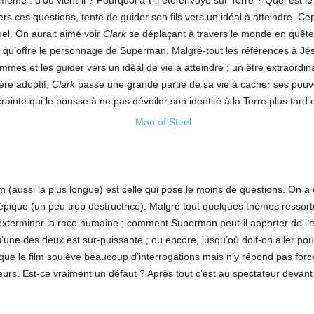
 même : d’où vient-il ? Pourquoi a-t-il été envoyé sur Terre ? Quel est 
rs ces questions, tente de guider son fils vers un idéal à atteindre. Cepen
uel. On aurait aimé voir
Clark
se déplaçant à travers le monde en quête 
 qu’offre le personnage de Superman. Malgré-tout les références à Jésus
mmes et les guider vers un idéal de vie à atteindre ; un être extraordina
ère adoptif,
Clark
passe une grande partie de sa vie à cacher ses pouv
crainte qui le pousse à ne pas dévoiler son identité à la Terre plus tard d
m (aussi la plus longue) est celle qui pose le moins de questions. On a
e épique (un peu trop destructrice). Malgré tout quelques thèmes ressor
r exterminer la race humaine ; comment Superman peut-il apporter de l’es
’une des deux est sur-puissante ; ou encore, jusqu’où doit-on aller po
e que le film soulève beaucoup d’interrogations mais n’y répond pas f
leurs. Est-ce vraiment un défaut ? Après tout c’est au spectateur devant l