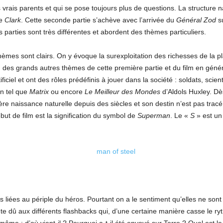
vrais parents et qui se pose toujours plus de questions. La structure nar
de
Clark
. Cette seconde partie s’achève avec l’arrivée du
Général Zod
su
 parties sont très différentes et abordent des thèmes particuliers.
thèmes sont clairs. On y évoque la surexploitation des richesses de la pl
un des grands autres thèmes de cette première partie et du film en géné
el et ont des rôles prédéfinis à jouer dans la société : soldats, scientif
on tel que
Matrix
ou encore
Le Meilleur des Mondes
d’Aldols Huxley. Dè
mière naissance naturelle depuis des siècles et son destin n’est pas tra
but de film est la signification du symbol de
Superman
. Le «
S
» est u
liées au périple du héros. Pourtant on a le sentiment qu’elles ne sont 
e dû aux différents flashbacks qui, d’une certaine manière casse le r