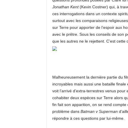
questions profondes posées par
Clark
lui
Jonathan Kent
(Kevin Costner) qui, à trave
ces interrogations dans un contexte spirit
surtout avec les comparaisons religieuses
sur Terre pour apporter de l’espoir aux ho
avec le prêtre. Sous les conseils de son p
que les autres ne le rejettent. C’est cette 
Malheureusement la dernière partie du fil
incroyables mais aussi une bataille final
voit l’arrivé d’extra-terrestres venus pou
cohabiter deux espèces sur Terre alors qu
fin fait son apparition, on se rend compt
problème dans
Batman v Superman
d’ail
répondre à ces questions par lui-même.