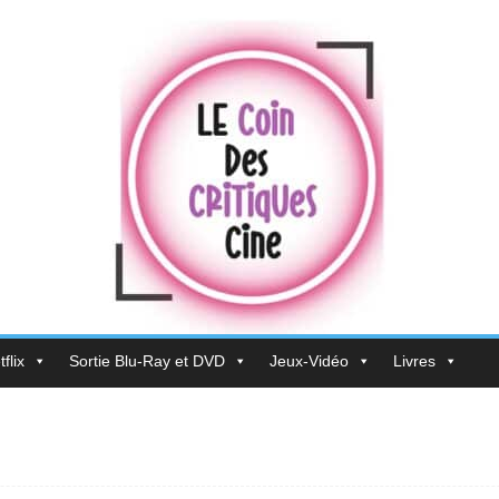
flix
Sortie Blu-Ray et DVD
Jeux-Vidéo
Livres