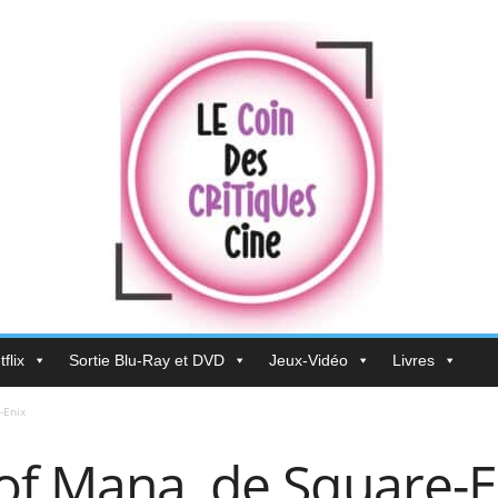
flix
Sortie Blu-Ray et DVD
Jeux-Vidéo
Livres
-Enix
of Mana, de Square-E