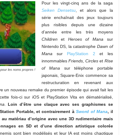
Pour les vingt-cinq ans de la saga
Seiken Densetsu
, et alors que la
série enchaînait des jeux toujours
plus risibles depuis une dizaine
d’année entre les très moyens
Children
et
Heroes of Mana
sur
Nintendo DS, la catastrophe
Dawn of
Mana
sur
PlayStation 2
et les
innommables
Friends, Circles
et
Rise
of Mana
sur téléphone portable
l pour les noms propres !
japonais, Square-Enix commence sa
restructuration en revenant aux
rive un nouveau remake du premier épisode qui avait fait les
 cette fois-ci sur iOS et PlayStation Vita en dématérialisé,
na
.
Loin d’être une claque avec ses graphismes se
Station Portable, et contrairement à
Sword of Mana
, il
e au matériau d’origine avec une 3D rudimentaire mais
nages en SD et d’une direction artistique colorée
emis sont bien modélisés et leur IA est moins chaotique