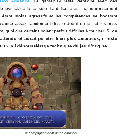
Boy Advance
.
Le gameplay reste identique avec des
le joystick de la console. La difficulté est malheureusement
 étant moins agressifs et les compétences se boostant
 avance assez rapidement dès le début du jeu et les boss
t, quoi que certains soient parfois difficiles à toucher.
Si ce
ttendu et aurait pu être bien plus ambitieux, il reste
et un joli dépoussiérage technique du jeu d’origine.
Un compagnon dont on se souvient…