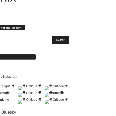
herche un film
vez-nous sur Facebook
re Instagram
Bluesky