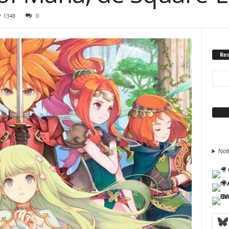
1348
0
Rec
Sui
Not