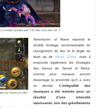
 ce vampire quelque part ? En êtes-vous bien sûr !?
Adventures of Mana
reprend le
double bruitage reconnaissable du
changement de lieu et le jingle du
level up de
Mystic Quest
, mais il
emprunte également les bruitages
des menus de
Secret of Mana
,
comme pour marquer encore
davantage la proximité qu’il a avec
ce dernier.
L’intégralité des
musiques a été remixée pour un
r au chariot sur rails !
résultat d’une intensité
saisissante, loin des grésillements