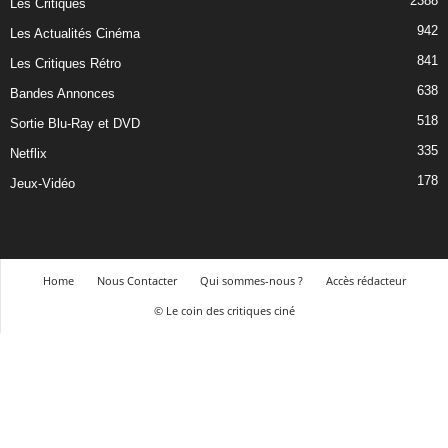
2388
Les Critiques
942
Les Actualités Cinéma
841
Les Critiques Rétro
638
Bandes Annonces
518
Sortie Blu-Ray et DVD
335
Netflix
178
Jeux-Vidéo
Home
Nous Contacter
Qui sommes-nous ?
Accès rédacteur
© Le coin des critiques ciné