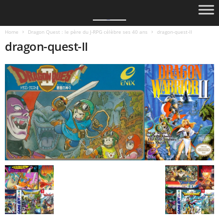
Home
Dragon Quest : le père du J-RPG célèbre ses 40 ans
dragon-quest-II
dragon-quest-II