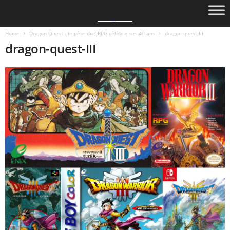
Home
Dragon Quest : le père du J-RPG célèbre ses 40 ans
dragon-quest-III
dragon-quest-III