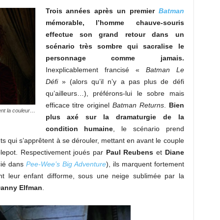
Trois années après un premier
Batman
mémorable, l’homme chauve-souris
effectue son grand retour dans un
scénario très sombre qui sacralise le
personnage comme jamais.
Inexplicablement francisé «
Batman Le
Défi
» (alors qu’il n’y a pas plus de défi
qu’ailleurs…), préférons-lui le sobre mais
efficace titre originel
Batman Returns
.
Bien
ent la couleur…
plus axé sur la dramaturgie de la
condition humaine
, le scénario prend
ts qui s’apprêtent à se dérouler, mettant en avant le couple
blepot. Respectivement joués par
Paul Reubens
et
Diane
icié dans
Pee-Wee’s Big Adventure
), ils marquent fortement
ont leur enfant difforme, sous une neige sublimée par la
anny Elfman
.