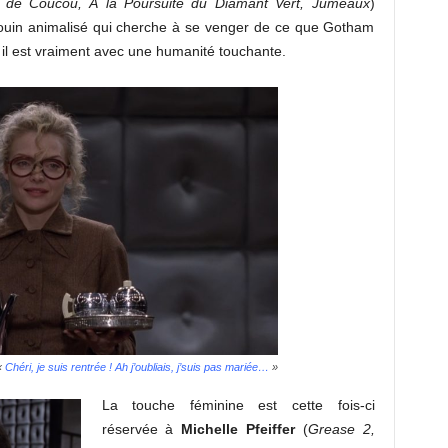
d de Coucou, À la Poursuite du Diamant Vert, Jumeaux
)
ngouin animalisé qui cherche à se venger de ce que Gotham
ui il est vraiment avec une humanité touchante.
«
Chéri, je suis rentrée ! Ah j’oubliais, j’suis pas mariée…
»
La touche féminine est cette fois-ci
réservée à
Michelle Pfeiffer
(
Grease 2,