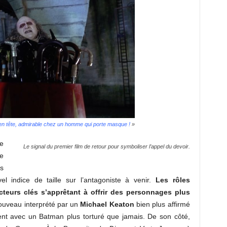
 en tête, admirable chez un homme qui porte masque !
»
e
Le signal du premier film de retour pour symboliser l’appel du devoir.
e
s
 indice de taille sur l’antagoniste à venir.
Les rôles
cteurs clés s’apprêtant à offrir des personnages plus
uveau interprété par un
Michael Keaton
bien plus affirmé
ment avec un Batman plus torturé que jamais. De son côté,