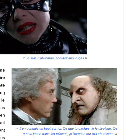
«
Je suis Catwoman, écoutez-moi rugir !
»
ns
re
nte
ang
 le
ins
 en
ant
«
J’en connais un bout sur toi. Ce que tu caches, je le divulgue. Ce
nt
que tu jettes dans les toilettes, je l’expose sur ma cheminée !
»
les