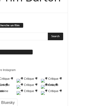
herche un film
vez-nous sur Facebook
re Instagram
Bluesky