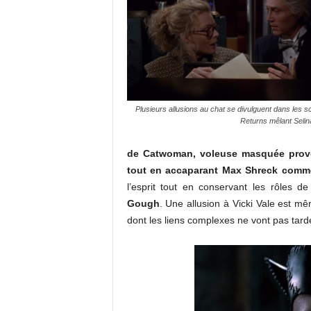
Plusieurs allusions au chat se divulguent dans les 
Returns
mêlant Selin
de Catwoman, voleuse masquée provoc
tout en accaparant Max Shreck comme
l’esprit tout en conservant les rôles 
Gough
. Une allusion à Vicki Vale est m
dont les liens complexes ne vont pas tarde