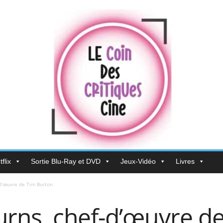
flix
Sortie Blu-Ray et DVD
Jeux-Vidéo
Livres
d’œuvre de Tim Burton
rns, chef-d’œuvre d