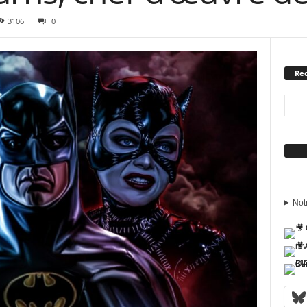
3106
0
Rec
Sui
Not