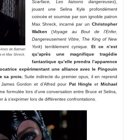
Scarface, Les liaisons dangereuses
),
jouant une Selina Kyle profondément
coincée et soumise par son ignoble patron
Max Shreck, incarné par un
Christopher
Walken
(
Voyage au Bout de l’Enfer,
Dangereusement Vôtre, The King of New
York
) terriblement cynique.
Et ce n’est
scènes de
Batman
qu’après une magnifique tragédie
a et Max Shreck.
fantastique qu’elle prendra l’apparence
atrice expérimentant une alliance avec le Pingouin
 sa proie.
Suite indirecte du premier opus, il en reprend
de James Gordon et d’Alfred pour
Pat Hingle
et
Michael
ême formulée lors d’une conversation entre Bruce et Selina,
r à s’exprimer lors de différentes confrontations.