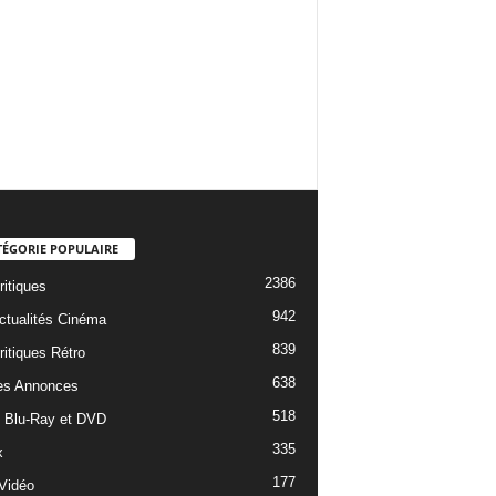
TÉGORIE POPULAIRE
2386
ritiques
942
ctualités Cinéma
839
ritiques Rétro
638
es Annonces
518
e Blu-Ray et DVD
335
x
177
Vidéo