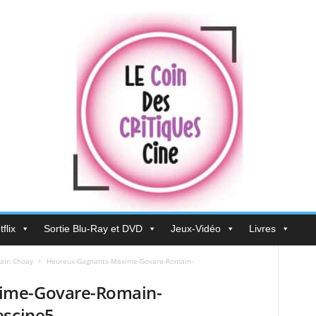
flix
Sortie Blu-Ray et DVD
Jeux-Vidéo
Livres
ain Choay
Heureux-Gagnants-Maxime-Govare-Romain-
ime-Govare-Romain-
escine5