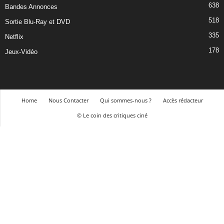
638
Bandes Annonces
518
Sortie Blu-Ray et DVD
335
Netflix
178
Jeux-Vidéo
Home
Nous Contacter
Qui sommes-nous ?
Accès rédacteur
© Le coin des critiques ciné