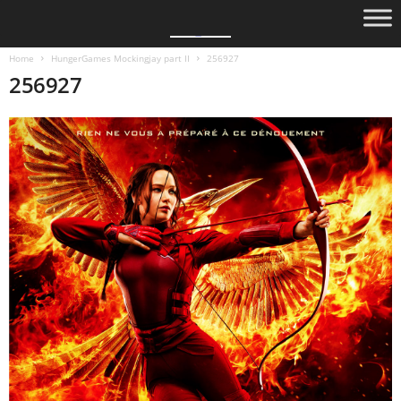
Home
HungerGames Mockingjay part II
256927
256927