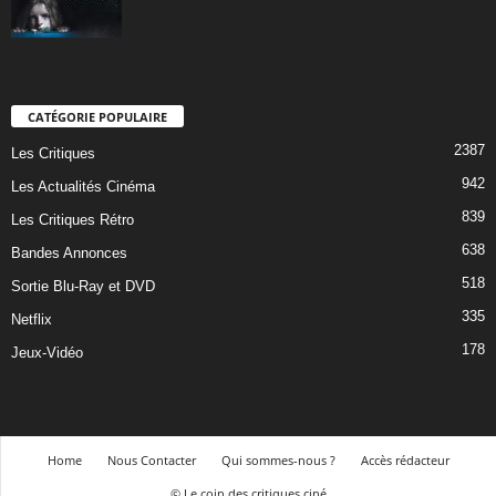
CATÉGORIE POPULAIRE
2387
Les Critiques
942
Les Actualités Cinéma
839
Les Critiques Rétro
638
Bandes Annonces
518
Sortie Blu-Ray et DVD
335
Netflix
178
Jeux-Vidéo
Home
Nous Contacter
Qui sommes-nous ?
Accès rédacteur
© Le coin des critiques ciné