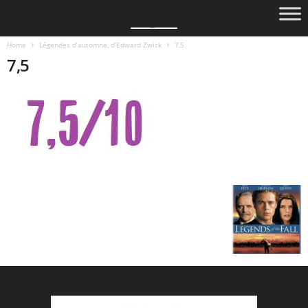
Home
Légendes d’automne, d’Edward Zwick
7,5
7,5