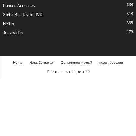
638
Bandes Annonces
518
Sortie Blu-Ray et DVD
335
Netflix
178
Jeux-Vidéo
Home
Nous Contacter
Qui sommes-nous ?
Accès rédacteur
© Le coin des critiques ciné