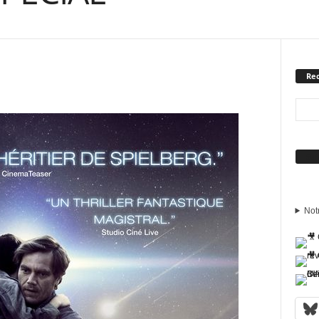
Rec
Sui
Not