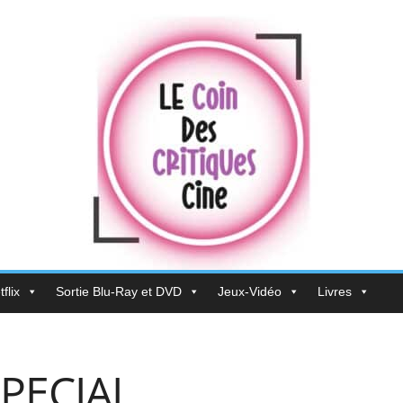
flix
Sortie Blu-Ray et DVD
Jeux-Vidéo
Livres
PECIAL