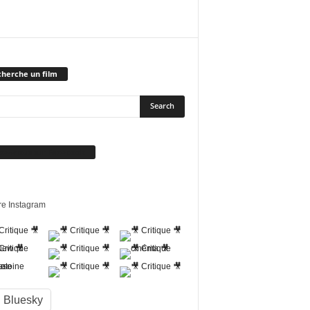
herche un film
vez-nous sur Facebook
re Instagram
Bluesky