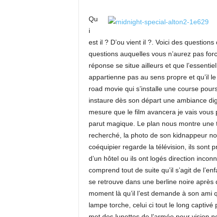
Qu
i
est il ? D’ou vient il ?. Voici des questio
questions auquelles vous n’aurez pas for
réponse se situe ailleurs et que l’essentie
appartienne pas au sens propre et qu’il l
road movie qui s’installe une course pour
instaure dès son départ une ambiance dig
mesure que le film avancera je vais vous 
parut magique. Le plan nous montre une té
recherché, la photo de son kidnappeur no
coéquipier regarde la télévision, ils sont pr
d’un hôtel ou ils ont logés direction incon
comprend tout de suite qu’il s’agit de l’e
se retrouve dans une berline noire après 
moment là qu’il l’est demande à son ami qui
lampe torche, celui ci tout le long captiv
met des lunettes de l’armée pour vision noc