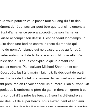
ns que vous pourrez vous posez tout au long du film des
cément de réponses car peut être que tout simplement la
l était d’amener ce père a accepté que son fils ne lui
e laisse accomplir son destin. C’est pendant longtemps un
suite dans une berline contre le reste du monde qui
ne du nom. Ambiance qui ne baissera pas au fur et à
parler notamment de la 1ere scène du film car elle m’a
lévision ou il nous est expliqué qu’un enfant est
us est montré. Plan suivant Michael Shannon et son
éoccupés, fusil à la main il fait nuit. Ils décident de partir
nue. En bas de l’hotel une femme de l’accueil les voient et
nfant présumé on l’a voit appelé un numéro. Plan suivant: On
quelques kilomètres le père du gamin dont on ignore à ce
 conduit d’éteindre les feux et à son fils d’éteindre sa
é par des BD de super héros. Tous s’éxécutent et son ami
turne. Une fois fait il met les gazs le moteur de la berline