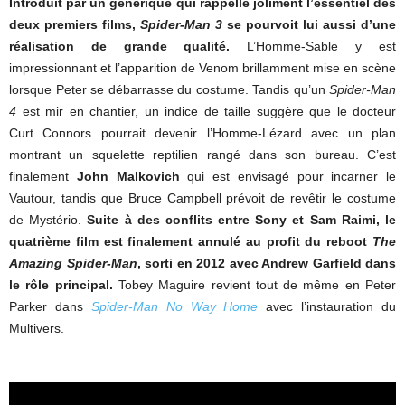
Introduit par un générique qui rappelle joliment l’essentiel des
deux premiers films,
Spider-Man 3
se pourvoit lui aussi d’une
réalisation de grande qualité.
L’Homme-Sable y est
impressionnant et l’apparition de Venom brillamment mise en scène
lorsque Peter se débarrasse du costume. Tandis qu’un
Spider-Man
4
est mir en chantier, un indice de taille suggère que le docteur
Curt Connors pourrait devenir l’Homme-Lézard avec un plan
montrant un squelette reptilien rangé dans son bureau. C’est
finalement
John Malkovich
qui est envisagé pour incarner le
Vautour, tandis que Bruce Campbell prévoit de revêtir le costume
de Mystério.
Suite à des conflits entre Sony et Sam Raimi, le
quatrième film est finalement annulé au profit du reboot
The
Amazing Spider-Man
, sorti en 2012 avec Andrew Garfield dans
le rôle principal.
Tobey Maguire revient tout de même en Peter
Parker dans
Spider-Man No Way Home
avec l’instauration du
Multivers.