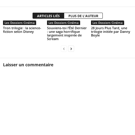
ARTICLES LIÉS
PLUS DE L'AUTEUR
Les Dossiers Cinéma
Les Dossiers Cinéma
Les Dossiers Cinéma
Tron trilogie : la science-
Souviens-toi l’Été Dernier
28 Jours Plus Tard, une
fiction selon Disney
: une saga horrifique
trilogie initiée par Danny
largement inspirée de
Boyle
Scream
Laisser un commentaire