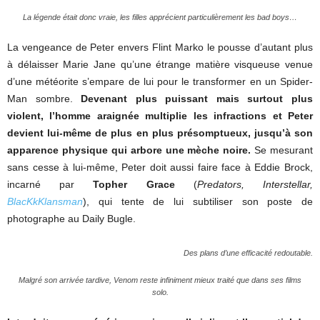
La légende était donc vraie, les filles apprécient particulièrement les bad boys…
La vengeance de Peter envers Flint Marko le pousse d’autant plus
à délaisser Marie Jane qu’une étrange matière visqueuse venue
d’une météorite s’empare de lui pour le transformer en un Spider-
Man sombre.
Devenant plus puissant mais surtout plus
violent, l’homme araignée multiplie les infractions et Peter
devient lui-même de plus en plus présomptueux, jusqu’à son
apparence physique qui arbore une mèche noire.
Se mesurant
sans cesse à lui-même, Peter doit aussi faire face à Eddie Brock,
incarné par
Topher Grace
(
Predators, Interstellar,
BlacKkKlansman
), qui tente de lui subtiliser son poste de
photographe au Daily Bugle.
Des plans d’une efficacité redoutable.
Malgré son arrivée tardive, Venom reste infiniment mieux traité que dans ses films
solo.