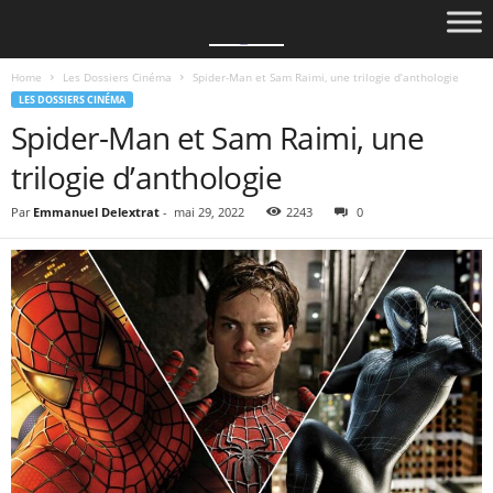
Home
Les Dossiers Cinéma
Spider-Man et Sam Raimi, une trilogie d’anthologie
LES DOSSIERS CINÉMA
Spider-Man et Sam Raimi, une
trilogie d’anthologie
Par
Emmanuel Delextrat
-
mai 29, 2022
2243
0