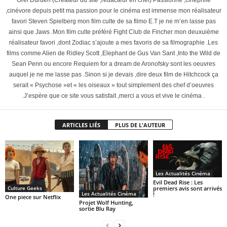
Orel Durden (Créateur du site ,rédacteur en chef) Passionné ,cinéphile
,cinévore depuis petit ma passion pour le cinéma est immense mon réalisateur
favori Steven Spielberg mon film culte de sa filmo E.T je ne m’en lasse pas
ainsi que Jaws .Mon film culte préféré Fight Club de Fincher mon deuxuième
réalisateur favori ,dont Zodiac s’ajoute a mes favoris de sa filmographie .Les
films comme Alien de Ridley Scott ,Elephant de Gus Van Sant ,Into the Wild de
Sean Penn ou encore Requiem for a dream de Aronofsky sont les oeuvres
auquel je ne me lasse pas .Sinon si je devais ,dire deux film de Hitchcock ça
serait « Psychose »et « les oiseaux » tout simplement des chef d’oeuvres
.J’espère que ce site vous satisfait ,merci a vous et vive le cinéma .
ARTICLES LIÉS
PLUS DE L'AUTEUR
Les Actualités Cinéma
Evil Dead Rise : Les
premiers avis sont arrivés
Culture Geeks
Les Actualités Cinéma
!
One piece sur Netflix
Projet Wolf Hunting,
sortie Blu Ray