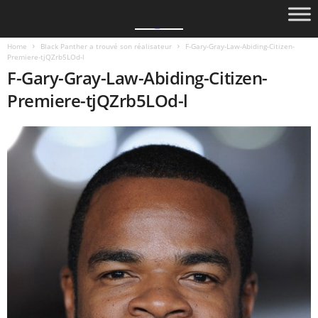
Home
Black Panther a trouvé son réalisateur
F-Gary-Gray-Law-Abiding-Citizen-
Premiere-tjQZrb5LOd-l
F-Gary-Gray-Law-Abiding-Citizen-
Premiere-tjQZrb5LOd-l