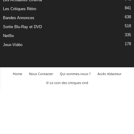
841
Les Critiques Rétro
638
Bandes Annonces
518
Sortie Blu-Ray et DVD
335
Netflix
178
Jeux-Vidéo
Home
Nous Contacter
Qui sommes-nous ?
Accès rédacteur
© Le coin des critiques ciné