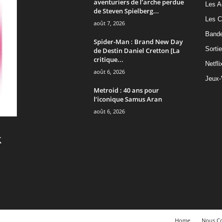
aventuriers de l’arche perdue
Les A
de Steven Spielberg...
Les C
août 7, 2026
Band
Spider-Man : Brand New Day
Sorti
de Destin Daniel Cretton [La
critique...
Netfli
août 6, 2026
Jeux-
Metroid : 40 ans pour
l’iconique Samus Aran
août 6, 2026
Home
Nous Co