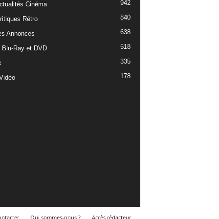
942
ctualités Cinéma
840
ritiques Rétro
638
es Annonces
518
e Blu-Ray et DVD
335
x
178
Vidéo
ntacter
Qui sommes-nous ?
Accès rédacteur