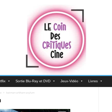
flix
Sortie Blu-Ray et DVD
Jeux-Vidéo
Livres
éo
batman-arkham-asylum
m