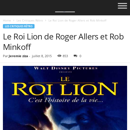
Home
Les Critiques Rétro
Le Roi Lion de Roger Allers et Rob Minkoff
LES CRITIQUES RÉTRO
Le Roi Lion de Roger Allers et Rob
Minkoff
Par
Jeremie ziza
-
juillet 8, 2015
853
0