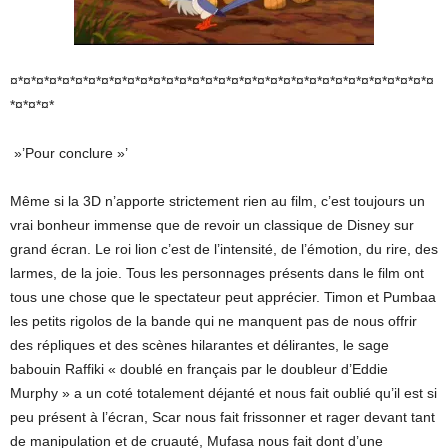
¤*¤*¤*¤*¤*¤*¤*¤*¤*¤*¤*¤*¤*¤*¤*¤*¤*¤*¤*¤*¤*¤*¤*¤*¤*¤*¤*¤*¤*¤*¤*¤*¤
*¤*¤*¤*
»’Pour conclure »’
Même si la 3D n’apporte strictement rien au film, c’est toujours un
vrai bonheur immense que de revoir un classique de Disney sur
grand écran. Le roi lion c’est de l’intensité, de l’émotion, du rire, des
larmes, de la joie. Tous les personnages présents dans le film ont
tous une chose que le spectateur peut apprécier. Timon et Pumbaa
les petits rigolos de la bande qui ne manquent pas de nous offrir
des répliques et des scènes hilarantes et délirantes, le sage
babouin Raffiki « doublé en français par le doubleur d’Eddie
Murphy » a un coté totalement déjanté et nous fait oublié qu’il est si
peu présent à l’écran, Scar nous fait frissonner et rager devant tant
de manipulation et de cruauté, Mufasa nous fait dont d’une