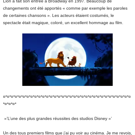
Lion a fait son entrée à Broadway en 1997. Beaucoup de
changements ont été apportés « comme par exemple les paroles
de certaines chansons ». Les acteurs étaient costumés, le
spectacle était magique, coloré, un excellent hommage au film.
¤*¤*¤*¤*¤*¤*¤*¤*¤*¤*¤*¤*¤*¤*¤*¤*¤*¤*¤*¤*¤*¤*¤*¤*¤*¤*¤*¤*¤*¤*¤*¤*¤
*¤*¤*¤*
»’L’une des plus grandes réussites des studios Disney »’
Un des tous premiers films que j’ai pu voir au cinéma. Je me revois,