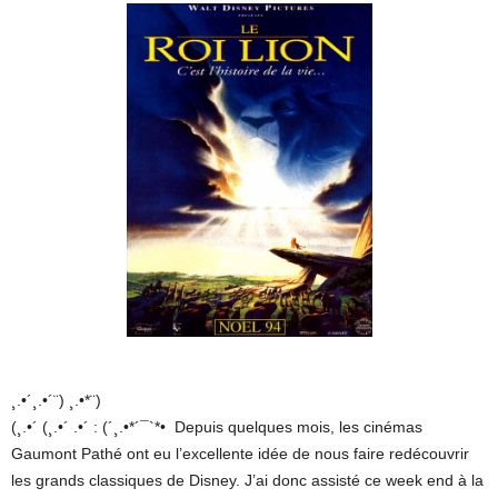
¸.•´¸.•´¨) ¸.•*¨)
(¸.•´ (¸.•´ .•´ : (´¸.•*´¯`*• Depuis quelques mois, les cinémas
Gaumont Pathé ont eu l’excellente idée de nous faire redécouvrir
les grands classiques de Disney. J’ai donc assisté ce week end à la