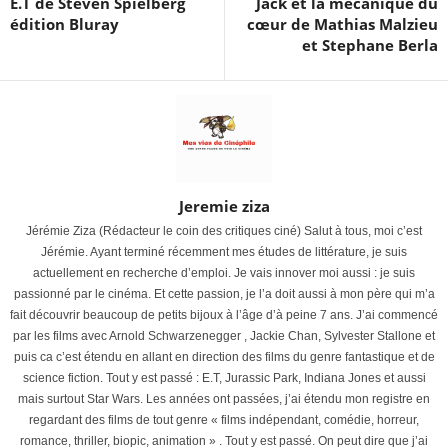
E.T de Steven Spielberg
Jack et la mécanique du
édition Bluray
cœur de Mathias Malzieu
et Stephane Berla
Jeremie ziza
Jérémie Ziza (Rédacteur le coin des critiques ciné) Salut à tous, moi c’est
Jérémie. Ayant terminé récemment mes études de littérature, je suis
actuellement en recherche d’emploi. Je vais innover moi aussi : je suis
passionné par le cinéma. Et cette passion, je l’a doit aussi à mon père qui m’a
fait découvrir beaucoup de petits bijoux à l’âge d’à peine 7 ans. J’ai commencé
par les films avec Arnold Schwarzenegger , Jackie Chan, Sylvester Stallone et
puis ca c’est étendu en allant en direction des films du genre fantastique et de
science fiction. Tout y est passé : E.T, Jurassic Park, Indiana Jones et aussi
mais surtout Star Wars. Les années ont passées, j’ai étendu mon registre en
regardant des films de tout genre « films indépendant, comédie, horreur,
romance, thriller, biopic, animation » . Tout y est passé. On peut dire que j’ai