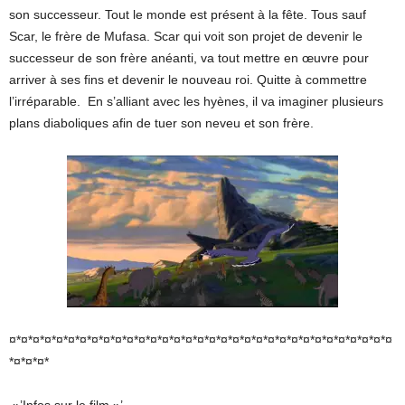
son successeur. Tout le monde est présent à la fête. Tous sauf
Scar, le frère de Mufasa. Scar qui voit son projet de devenir le
successeur de son frère anéanti, va tout mettre en œuvre pour
arriver à ses fins et devenir le nouveau roi. Quitte à commettre
l’irréparable. En s’alliant avec les hyènes, il va imaginer plusieurs
plans diaboliques afin de tuer son neveu et son frère.
¤*¤*¤*¤*¤*¤*¤*¤*¤*¤*¤*¤*¤*¤*¤*¤*¤*¤*¤*¤*¤*¤*¤*¤*¤*¤*¤*¤*¤*¤*¤*¤*¤
*¤*¤*¤*