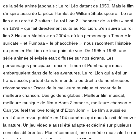
de la série animé japonais : Le roi Léo datant de 1950. Mais le film
s’inspire aussi de la pièce Hamlet de William Shakespeare. Le roi
lion a eu droit à 2 suites : Le roi Lion 2 L’honneur de la tribu « sorti
en 1998 » qui fait directement suite au Roi Lion. S’en suivra Le roi
lion 3 Hakuna Matata « en 2004 » où les personnages Timon « le
suricate » et Pumbaa « le phacochère » nous racontent l’histoire
du premier Roi Lion de leur point de vue. De 1995 à 1998, une
série animée télévisée était diffusée sur nos écrans. Les
personnages principaux : encore Timon et Pumbaa qui nous
embarquaient dans de folles aventures. Le roi Lion qui a été un
franc succès partout dans le monde a eu droit à de nombreuses
récompenses : Oscar de la meilleure musique et oscar de la
meilleure chanson. Des goldens globes : Meilleur film musical,
meilleure musique de film « Hans Zimmer », meilleure chanson «
Can you feel the love tonight d’ Elton John ». Le film a aussi eu
droit à une revue publiée en 104 numéros qui nous faisait découvrir
la nature. Un jeu vidéo a aussi été adapté et décliné sur plusieurs
consoles différentes. Plus récemment, une comédie musicale Le roi