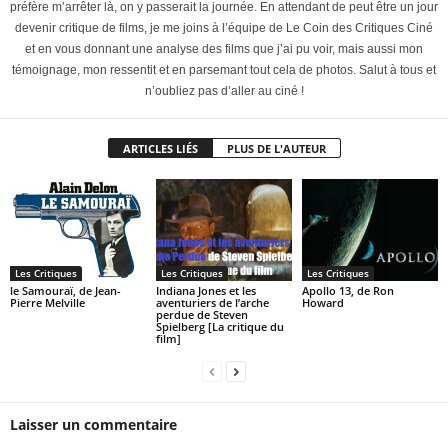
préfère m’arrêter là, on y passerait la journée. En attendant de peut être un jour
devenir critique de films, je me joins à l’équipe de Le Coin des Critiques Ciné
et en vous donnant une analyse des films que j’ai pu voir, mais aussi mon
témoignage, mon ressentit et en parsemant tout cela de photos. Salut à tous et
n’oubliez pas d’aller au ciné !
ARTICLES LIÉS
PLUS DE L'AUTEUR
Les Critiques
Les Critiques
Les Critiques
le Samouraï, de Jean-
Indiana Jones et les
Apollo 13, de Ron
Pierre Melville
aventuriers de l’arche
Howard
perdue de Steven
Spielberg [La critique du
film]
Laisser un commentaire