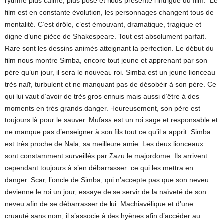
rythme plus calme, plus posé et nous présente l’intrigue du film. Le
film est en constante évolution, les personnages changent tous de
mentalité. C’est drôle, c’est émouvant, dramatique, tragique et
digne d’une pièce de Shakespeare. Tout est absolument parfait.
Rare sont les dessins animés atteignant la perfection. Le début du
film nous montre Simba, encore tout jeune et apprenant par son
père qu’un jour, il sera le nouveau roi. Simba est un jeune lionceau
très naïf, turbulent et ne manquant pas de désobéir à son père. Ce
qui lui vaut d’avoir de très gros ennuis mais aussi d’être à des
moments en très grands danger. Heureusement, son père est
toujours là pour le sauver. Mufasa est un roi sage et responsable et
ne manque pas d’enseigner à son fils tout ce qu’il a apprit. Simba
est très proche de Nala, sa meilleure amie. Les deux lionceaux
sont constamment surveillés par Zazu le majordome. Ils arrivent
cependant toujours à s’en débarrasser ce qui les mettra en
danger. Scar, l’oncle de Simba, qui n’accepte pas que son neveu
devienne le roi un jour, essaye de se servir de la naïveté de son
neveu afin de se débarrasser de lui. Machiavélique et d’une
cruauté sans nom, il s’associe à des hyènes afin d’accéder au