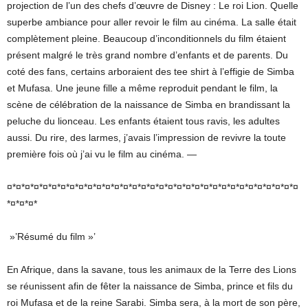
projection de l’un des chefs d’œuvre de Disney : Le roi Lion. Quelle
superbe ambiance pour aller revoir le film au cinéma. La salle était
complètement pleine. Beaucoup d’inconditionnels du film étaient
présent malgré le très grand nombre d’enfants et de parents. Du
coté des fans, certains arboraient des tee shirt à l’effigie de Simba
et Mufasa. Une jeune fille a même reproduit pendant le film, la
scène de célébration de la naissance de Simba en brandissant la
peluche du lionceau. Les enfants étaient tous ravis, les adultes
aussi. Du rire, des larmes, j’avais l’impression de revivre la toute
première fois où j’ai vu le film au cinéma. —
¤*¤*¤*¤*¤*¤*¤*¤*¤*¤*¤*¤*¤*¤*¤*¤*¤*¤*¤*¤*¤*¤*¤*¤*¤*¤*¤*¤*¤*¤*¤*¤*¤
*¤*¤*¤*
»’Résumé du film »’
En Afrique, dans la savane, tous les animaux de la Terre des Lions
se réunissent afin de fêter la naissance de Simba, prince et fils du
roi Mufasa et de la reine Sarabi. Simba sera, à la mort de son père,