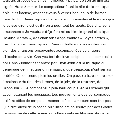
toujours gravées dans nos mémoires ? La bande son du film est
signée Hans Zimmer. Le compositeur étant le rôle de la musique
épique et intense, attendez-vous à verser beaucoup de larmes
dans le film. Beaucoup de chansons sont présentes et le moins que
le puisse dire, c’est qu’il y en a pour tout les gouts. Des chansons
amusantes » Je voudrais déjà être roi ou bien le grand classique
Hakuna Matata », des chansons angoissantes « Soyez prêtes »,
des chansons romantiques »L’amour brille sous les étoiles » ou
bien des chansons émouvantes accompagnées de chœurs :
L’histoire de la vie. Can you feel the love tonight qui est composée
par Hans Zimmer et chantée par Elton John est la musique du
générique de fin et grand titre musical que beaucoup n’ont jamais
oubliés. On en prend plein les oreilles. On passe à travers diverses
émotions « du rire, des larmes, de la joie, de la tristesse, de
l’angoisse ». Le compositeur joue beaucoup avec les scènes qui
accompagnent les musiques. Les mouvements des personnages
qui font office de tempo au moment où les tambours sont frappés.
Que dire aussi de la scène où Simba est poursuivit par des Gnous.
La musique de cette scène a d’ailleurs valu au film une statuette.