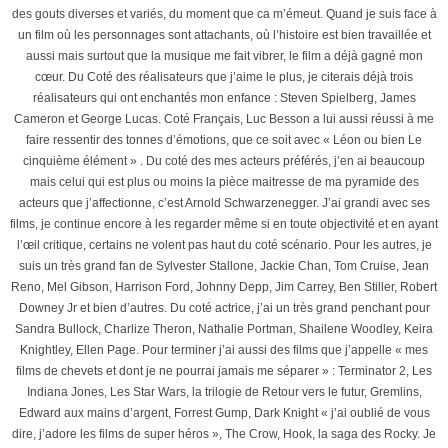
des gouts diverses et variés, du moment que ca m’émeut. Quand je suis face à
un film où les personnages sont attachants, où l’histoire est bien travaillée et
aussi mais surtout que la musique me fait vibrer, le film a déjà gagné mon
cœur. Du Coté des réalisateurs que j’aime le plus, je citerais déjà trois
réalisateurs qui ont enchantés mon enfance : Steven Spielberg, James
Cameron et George Lucas. Coté Français, Luc Besson a lui aussi réussi à me
faire ressentir des tonnes d’émotions, que ce soit avec « Léon ou bien Le
cinquième élément » . Du coté des mes acteurs préférés, j’en ai beaucoup
mais celui qui est plus ou moins la pièce maitresse de ma pyramide des
acteurs que j’affectionne, c’est Arnold Schwarzenegger. J’ai grandi avec ses
films, je continue encore à les regarder même si en toute objectivité et en ayant
l’œil critique, certains ne volent pas haut du coté scénario. Pour les autres, je
suis un très grand fan de Sylvester Stallone, Jackie Chan, Tom Cruise, Jean
Reno, Mel Gibson, Harrison Ford, Johnny Depp, Jim Carrey, Ben Stiller, Robert
Downey Jr et bien d’autres. Du coté actrice, j’ai un très grand penchant pour
Sandra Bullock, Charlize Theron, Nathalie Portman, Shailene Woodley, Keira
Knightley, Ellen Page. Pour terminer j’ai aussi des films que j’appelle « mes
films de chevets et dont je ne pourrai jamais me séparer » : Terminator 2, Les
Indiana Jones, Les Star Wars, la trilogie de Retour vers le futur, Gremlins,
Edward aux mains d’argent, Forrest Gump, Dark Knight « j’ai oublié de vous
dire, j’adore les films de super héros », The Crow, Hook, la saga des Rocky. Je