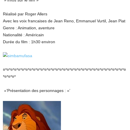
»’Infos sur le film »’
Réalisé par Roger Allers
Avec les voix francaises de Jean Reno, Emmanuel Vurtil, Jean Piat
Genre : Animation, aventure
Nationalité : Américain
Durée du film : 1h30 environ
¤*¤*¤*¤*¤*¤*¤*¤*¤*¤*¤*¤*¤*¤*¤*¤*¤*¤*¤*¤*¤*¤*¤*¤*¤*¤*¤*¤*¤*¤*¤*¤*¤
*¤*¤*¤*
»’Présentation des personnages : »’