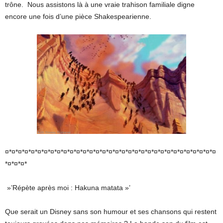
trône. Nous assistons là à une vraie trahison familiale digne
encore une fois d’une pièce Shakespearienne.
¤*¤*¤*¤*¤*¤*¤*¤*¤*¤*¤*¤*¤*¤*¤*¤*¤*¤*¤*¤*¤*¤*¤*¤*¤*¤*¤*¤*¤*¤*¤*¤*¤
*¤*¤*¤*
»’Répète après moi : Hakuna matata »’
Que serait un Disney sans son humour et ses chansons qui restent