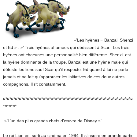
»’Les hyènes « Banzai, Shenzi
et Ed » : »’ Trois hyènes affamées qui obéissent à Scar. Les trois
hyènes ont chacunes une personnalité bien différente. Shenzi est
la hyène dominante de la troupe. Banzai est une hyène male qui
déteste les lions sauf Scar qu’il respecte. Ed quand à lui ne parle
jamais et ne fait qu’approuver les initiatives de ces deux autres
compagnons. Il rit constamment.
¤*¤*¤*¤*¤*¤*¤*¤*¤*¤*¤*¤*¤*¤*¤*¤*¤*¤*¤*¤*¤*¤*¤*¤*¤*¤*¤*¤*¤*¤*¤*¤*¤
*¤*¤*¤*
»’L’un des plus grands chefs d’œuvre de Disney »’
Le roi Lion est sorti au cinéma en 1994. Il s’inspire en grande partie