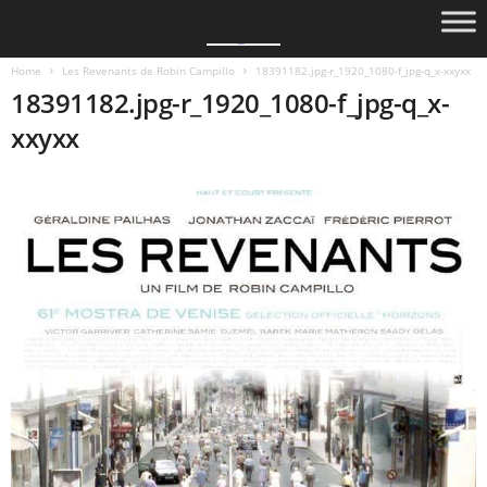
Home
Les Revenants de Robin Campillo
18391182.jpg-r_1920_1080-f_jpg-q_x-xxyxx
18391182.jpg-r_1920_1080-f_jpg-q_x-
xxyxx