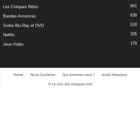
841
Les Critiques Rétro
638
Bandes Annonces
518
Sortie Blu-Ray et DVD
335
Netflix
178
Jeux-Vidéo
Home
Nous Contacter
Qui sommes-nous ?
Accès rédacteur
© Le coin des critiques ciné