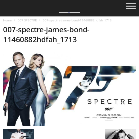
Home
007 SPECTRE
007-spectre-james-bond-11460882hdfah_1713
007-spectre-james-bond-
11460882hdfah_1713