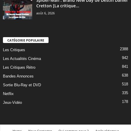
Spider-Man : Brand New Day de Destin Daniel
Cretton [La critique...
août 6, 2026
CATÉGORIE POPULAIRE
2388
Les Critiques
942
Les Actualités Cinéma
841
Les Critiques Rétro
638
Bandes Annonces
518
Sortie Blu-Ray et DVD
335
Netflix
178
Jeux-Vidéo
Home
Nous Contacter
Qui sommes-nous ?
Accès rédacteur