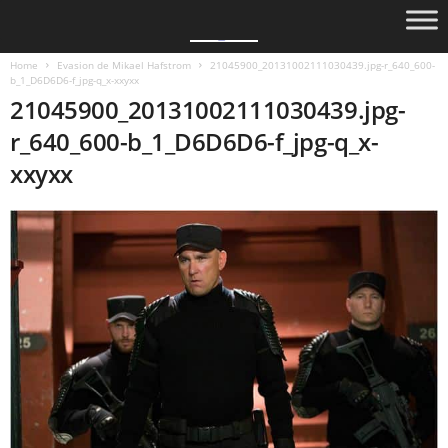
Home
Evasion de Mikael Hafstrom
21045900_20131002111030439.jpg-r_640_600-
b_1_D6D6D6-f_jpg-q_x-xxyxx
21045900_20131002111030439.jpg-
r_640_600-b_1_D6D6D6-f_jpg-q_x-
xxyxx