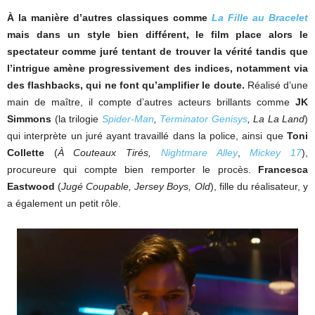
À la manière d’autres classiques comme
La Fille au Bracelet
mais dans un style bien différent, le film place alors le
spectateur comme juré tentant de trouver la vérité tandis que
l’intrigue amène progressivement des indices, notamment via
des flashbacks, qui ne font qu’amplifier le doute.
Réalisé d’une
main de maître, il compte d’autres acteurs brillants comme
JK
Simmons
(la trilogie
Spider-Man
,
Terminator Genisys
, La La Land
)
qui interprète un juré ayant travaillé dans la police, ainsi que
Toni
Collette
(
À Couteaux Tirés,
Nightmare Alley
,
Mickey 17
),
procureure qui compte bien remporter le procès.
Francesca
Eastwood
(
Jugé Coupable, Jersey Boys, Old
), fille du réalisateur, y
a également un petit rôle.