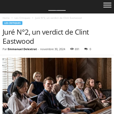
Home
Les Critiques
Juré N°2, un verdict de Clint Eastwood
LES CRITIQUES
Juré N°2, un verdict de Clint
Eastwood
Par
Emmanuel Delextrat
-
novembre 30, 2024
691
0