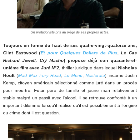
Un protagoniste pris au piège de ses propres actes.
Toujours en forme du haut de ses quatre-vingt-quatorze ans,
Clint Eastwood (
Et pour Quelques Dollars de Plus
, Le Cas
Richard Jewell, Cry Macho
) propose déjà son quarante-et-
unième film avec
Juré N°2
, thriller juridique dans lequel
Nicholas
Hoult
(
Mad Max Fury Road
,
Le Menu
,
Nosferatu
) incarne Justin
Kemp, citoyen américain sélectionné comme juré dans un procès
pour meurtre. Futur père de famille et jeune mari relativement
stable malgré un passif avec l’alcool, il se retrouve confronté à un
important dilemme lorsqu’il réalise qu’il est possiblement à l’origine
du crime dont il est question.