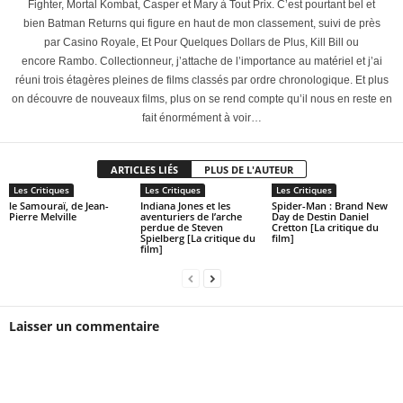
Fighter, Mortal Kombat, Casper et Mary à Tout Prix. C’est pourtant bel et
bien Batman Returns qui figure en haut de mon classement, suivi de près
par Casino Royale, Et Pour Quelques Dollars de Plus, Kill Bill ou
encore Rambo. Collectionneur, j’attache de l’importance au matériel et j’ai
réuni trois étagères pleines de films classés par ordre chronologique. Et plus
on découvre de nouveaux films, plus on se rend compte qu’il nous en reste en
fait énormément à voir…
ARTICLES LIÉS
PLUS DE L'AUTEUR
Les Critiques
Les Critiques
Les Critiques
le Samouraï, de Jean-
Indiana Jones et les
Spider-Man : Brand New
Pierre Melville
aventuriers de l’arche
Day de Destin Daniel
perdue de Steven
Cretton [La critique du
Spielberg [La critique du
film]
film]
Laisser un commentaire