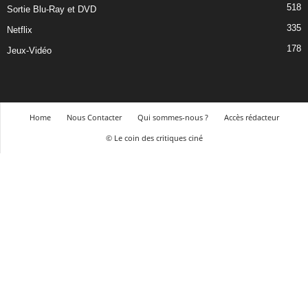
518
Sortie Blu-Ray et DVD
335
Netflix
178
Jeux-Vidéo
Home
Nous Contacter
Qui sommes-nous ?
Accès rédacteur
© Le coin des critiques ciné