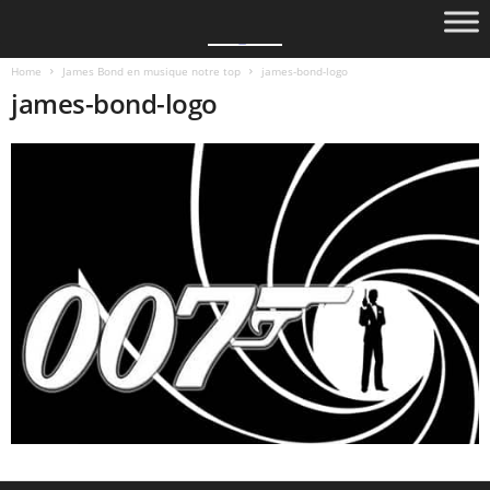
Home
James Bond en musique notre top
james-bond-logo
james-bond-logo