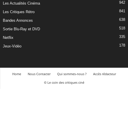
942
Les Actualités Cinéma
841
Les Critiques Rétro
638
Bandes Annonces
518
Sortie Blu-Ray et DVD
335
Netflix
178
Jeux-Vidéo
Home
Nous Contacter
Qui sommes-nous ?
Accès rédacteur
© Le coin des critiques ciné